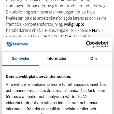
framtagen för handledning inom producerande företag.
En utbildning som levererar verktygen för att höja
kvaliteten på det arbetsplatsförlagda lärandet och säkra
framtida kompetensförsörjning.
Målgrupp:
handledarens chef, HR-ansvariga eller liknande
När:
7
september 2023 kl. 08.15-10.00
Var:
Digitalt
Till
anmälan
För mer information, kontakta:
Samtycke
Information
Om
Fredrik Gummesson
E-post:
fredrik.gummesson@teknikcollege.se
Telefon:
+46766489450
Denna webbplats använder cookies
Vi använder enhetsidentifierare för att anpassa innehållet
och annonserna till användarna, tillhandahålla funktioner
för sociala medier och analysera vår trafik. Vi
Datum/tid
vidarebefordrar även sådana identifierare och annan
2023-09-07
information från din enhet till de sociala medier och