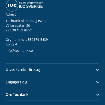
Adress
Techtank Aktiebolag (svb)
Vällaregatan 30
293 38 Olofström
Org.nummer: 559179-5439
Kontakt
info@techtank.se
Utveckla ditt företag
Öpp
Engagera dig
Öpp
Om Techtank
Öpp