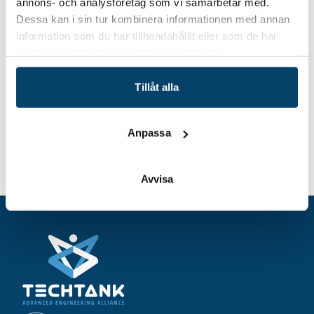
7 september 2023 kl. 08.15-10
annons- och analysföretag som vi samarbetar med.
Plats
Dessa kan i sin tur kombinera informationen med annan
information som du har tillhandahållit eller som de har
Digitalt
samlat in när du har använt deras tjänster.
Tillåt alla
Anpassa
Teknikcollege Sydost –
Hem
Event
handledarutbildning för chefer
Avvisa