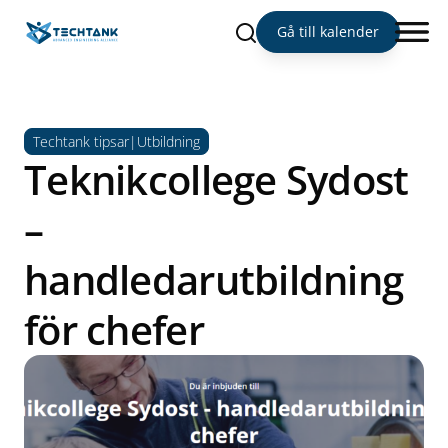
Sök
Gå till kalender
Techtank tipsar|Utbildning
Teknikcollege Sydost
–
handledarutbildning
för chefer