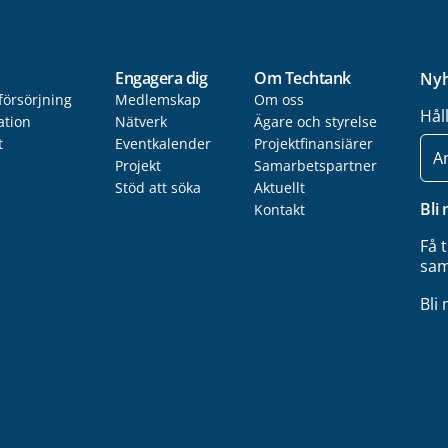
Engagera dig
Om Techtank
Nyh
försörjning
Medlemskap
Om oss
Hål
ation
Nätverk
Ägare och styrelse
t
Eventkalender
Projektfinansiärer
E-
post
Projekt
Samarbetspartner
Stöd att söka
Aktuellt
Bli
Kontakt
Få 
sam
Bli