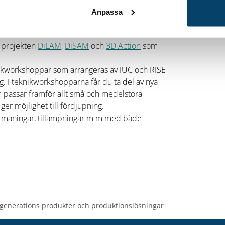
ör att få ut det mesta möjliga av
Anpassa
 projekten
DiLAM
,
DiSAM
och
3D Action
som
kworkshoppar som arrangeras av IUC och RISE
ag. I teknikworkshopparna får du ta del av nya
om passar framför allt små och medelstora
ger möjlighet till fördjupning.
 utmaningar, tillämpningar m m med både
 generations produkter och produktionslösningar