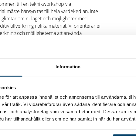
kommen till en teknikworkshop via
al måste hänsyn tas till hela värdekedjan, inte
er glimtar om nuläget och möjligheter med
tiv tillverkning i olika material. Vi orienterar er
lverkning och möjligheterna att använda
erkning, nu och i framtiden.
ta mer om additiv tillverkning och hur ditt
Information
tåelse och få ta del av företags erfarenheter och
cookies
e för att anpassa innehållet och annonserna till användarna, tillh
vår trafik. Vi vidarebefordrar även sådana identifierare och anna
länk skickas ut dagen innan workshoppen
nnons- och analysföretag som vi samarbetar med. Dessa kan i sin
ledare: Urban Thuresson, projektledare och
har tillhandahållit eller som de har samlat in när du har använt 
vecklare, RISE
mälningsdag är 24 mars.