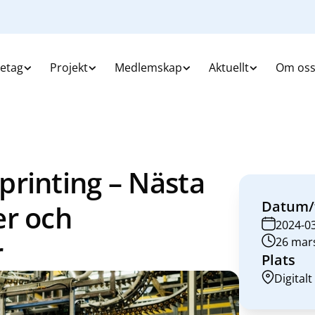
retag
Projekt
Medlemskap
Aktuellt
Om os
rinting – Nästa
Datum/
er och
2024-0
r
26 mars
Plats
Digitalt