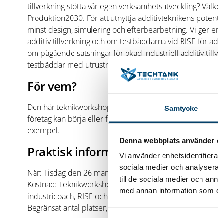
tillverkning stötta vår egen verksamhetsutveckling? Väl
Produktion2030. För att utnyttja additivteknikens potenti
minst design, simulering och efterbearbetning. Vi ger 
additiv tillverkning och om testbäddarna vid RISE för addi
om pågående satsningar för ökad industriell additiv til
testbäddar med utrustning och expertis för additiv tillv
För vem?
Den här teknikworkshoppen riktar sig till dig som vill ve
Samtycke
företag kan börja eller fortsätta resan. Du får ökad förs
exempel.
Denna webbplats använder 
Praktisk information
Vi använder enhetsidentifierar
sociala medier och analysera 
När: Tisdag den 26 mars 2024, kl 9-12 Var: Via Zoom, 
till de sociala medier och a
Kostnad: Teknikworkshoppen är kostnadsfri Workshops
med annan information som du 
industricoach, RISE och Magnus Axelsson, innovationsut
Begränsat antal platser, anmäl dig redan idag. Sista an