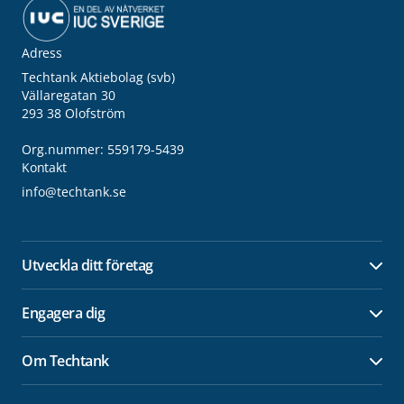
Adress
Techtank Aktiebolag (svb)
Vällaregatan 30
293 38 Olofström
Org.nummer: 559179-5439
Kontakt
info@techtank.se
Utveckla ditt företag
Öpp
Engagera dig
Öpp
Om Techtank
Öpp