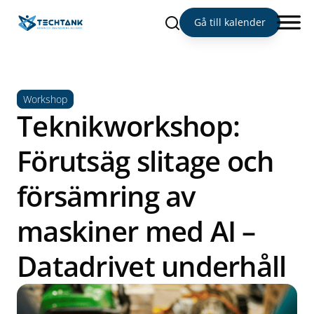
Sök
Gå till kalender
Workshop
Teknikworkshop:
Förutsäg slitage och
försämring av
maskiner med AI –
Datadrivet underhåll