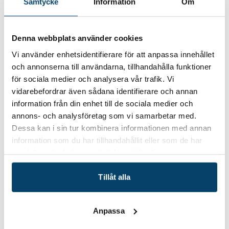
Samtycke
Information
Om
Anmälan: Senast 20 maj 2025
→ Inbjudan PDF här
→ Anmälan här
Denna teknikworkshop ger insikter från projekten
Denna webbplats använder cookies
D3H
,
DFusion
I projektet samverkar Chalmers, RISE, EyeAtProduction,
Vi använder enhetsidentifierare för att anpassa innehållet
Good Solution Sweden, IFM Electronics, Nolato Gota,
och annonserna till användarna, tillhandahålla funktioner
Qestio, Nord-Lock, Nexans Sweden
för sociala medier och analysera vår trafik. Vi
Workshopledare
vidarebefordrar även sådana identifierare och annan
Forskare Wilhelm Söderkvist Vermelin, RISE och forskare
information från din enhet till de sociala medier och
Torbjörn Ylipää, Chalmers
annons- och analysföretag som vi samarbetar med.
Varmt välkomna!
Dessa kan i sin tur kombinera informationen med annan
information som du har tillhandahållit eller som de har
samlat in när du har använt deras tjänster.
Tillåt alla
Datum/tid
2025-05-22
22 maj 2025 kl. 9-12
Anpassa
Plats