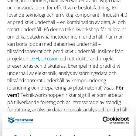
vanligare i fabriker, ökar även värdet av att nyttja data
och använda dem för effektivare beslutsfattning. En
lovande teknologi och en viktig komponent i Industri 4.0
är prediktivt underhåll – en kombination av data, AI och
smart underhåll. På denna teknikworkshop får ni lära er
om olika datadrivna metoder inom underhåll, hur man
kan börja jobba med datadrivet underhåll –
tillståndsbaserat och prediktivt underhåll. Insikter från
projekten
D3H
,
DFusion
och ett doktorandprojekt
presenteras och diskuteras. Exempel med prediktivt
underhåll av elektronik, analys av störningsdata och
tillståndsbaserat underhåll av kompoundering
(blandning och preparering av plastmaterial) visas.
För
vem?
Teknikworkshoppen riktar sig till er som arbetar
på tillverkande företag och är intresserade av ständig
förbättring, analys av data, rotorsaksanalys och underhåll.
Praktisk information
Samtliga Teknikworkshoppar
genomförs digitalt När: torsdag den 22 maj 2025 kl 9-12
Var: Anslut via zoom länk, skickas före workshopen