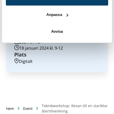
att diskutera utmaningar, tillämpningar m m med både
forskaren och andra företag som deltar.
Anpassa
Avvisa
Datum/tid
2024-01-18
18 januari 2024 kl. 9-12
Plats
Digitalt
Teknikworkshop: Resan till en startklar
Hem
Event
återtillverkning