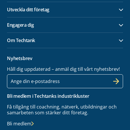
Utveckla ditt företag
Öpp
Engagera dig
Öpp
Om Techtank
Öpp
Nyhetsbrev
Håll dig uppdaterad – anmäl dig till vårt nyhetsbrev!
E-
post
Bli medlem i Techtanks industrikluster
Få tillgång till coachning, nätverk, utbildningar och
samarbeten som stärker ditt företag.
Bli medlem