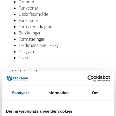
Grunder
Funktioner
Utskriftsområde
Funktioner
Formatera diagram
Beräkningar
Formateringar
Tredimensionell kalkyl
Diagram
Listor
Utbildningsdagar
Första kursdagen är torsdagen den
5 december
2024, kl 09.00-15.40
Samtycke
Information
Om
Kursens andra dag är fredagen den
6 december
2024, kl 09.00-15.40
Kursen genomförs under två dagar på plats i
Denna webbplats använder cookies
Karlskrona. Under kursdagarna ingår förtäring,