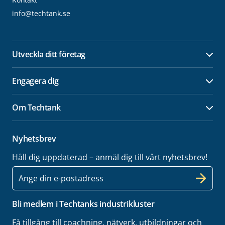
info@techtank.se
Utveckla ditt företag
Öpp
Engagera dig
Öpp
Om Techtank
Öpp
Nyhetsbrev
Håll dig uppdaterad – anmäl dig till vårt nyhetsbrev!
E-
post
Bli medlem i Techtanks industrikluster
Få tillgång till coachning, nätverk, utbildningar och