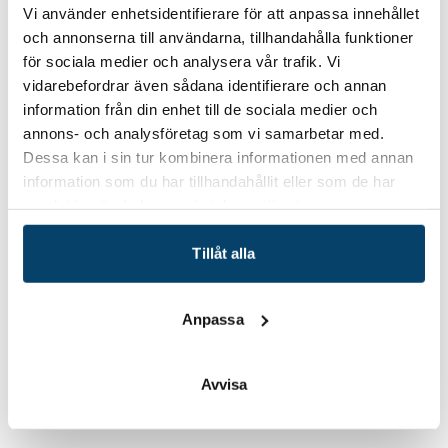
Vi använder enhetsidentifierare för att anpassa innehållet
eventuellt kursmaterial och ett kursintyg efter
och annonserna till användarna, tillhandahålla funktioner
slutförd utbildning.
för sociala medier och analysera vår trafik. Vi
Till mer information om utbildningen, praktisk
vidarebefordrar även sådana identifierare och annan
information, priser och anmälan
information från din enhet till de sociala medier och
annons- och analysföretag som vi samarbetar med.
Dessa kan i sin tur kombinera informationen med annan
information som du har tillhandahållit eller som de har
samlat in när du har använt deras tjänster.
Datum/tid
2024-12-05
Tillåt alla
5-6 december 2024
Plats
Karlskrona
Anpassa
Hitta hit
Avvisa