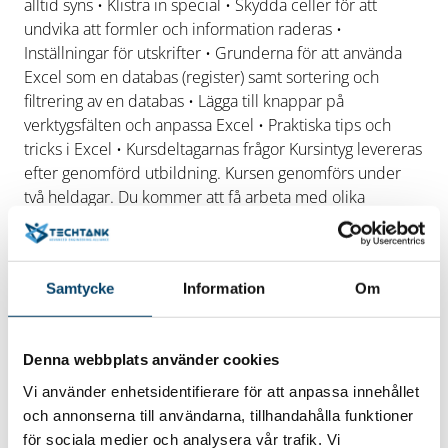
alltid syns • Klistra in special • Skydda celler för att
undvika att formler och information raderas •
Inställningar för utskrifter • Grunderna för att använda
Excel som en databas (register) samt sortering och
filtrering av en databas • Lägga till knappar på
verktygsfälten och anpassa Excel • Praktiska tips och
tricks i Excel • Kursdeltagarnas frågor Kursintyg levereras
efter genomförd utbildning. Kursen genomförs under
två heldagar. Du kommer att få arbeta med olika
övningsdokument för att lära Dig de olika delarna i
Excel. Vi kommer att varva gemensamma övningar med
övningsuppgifter som du ska försöka lösa på egen hand.
Samtycke
Information
Om
Du förväntas ta med dig en egen laptop/dator till
utbildningen. Notera att kursen kommer att genomföras
i Blekinge, men vilken ort beror på var majoriteten av
Denna webbplats använder cookies
deltagarna kommer ifrån.
Läs mer om innehåll, kostnad
och annan praktisk information på Techtanks
Vi använder enhetsidentifierare för att anpassa innehållet
bokningssida
och annonserna till användarna, tillhandahålla funktioner
för sociala medier och analysera vår trafik. Vi