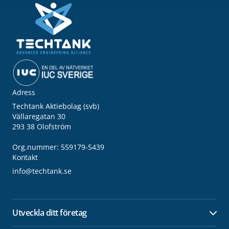
Adress
Techtank Aktiebolag (svb)
Vällaregatan 30
293 38 Olofström
Org.nummer: 559179-5439
Kontakt
info@techtank.se
Utveckla ditt företag
Öpp