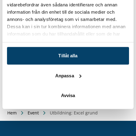
vidarebefordrar även sådana identifierare och annan
information från din enhet till de sociala medier och
annons- och analysföretag som vi samarbetar med.
Datum/tid
Dessa kan i sin tur kombinera informationen med annan
2023-09-25
information som du har tillhandahållit eller som de har
Två heldagar: 25/9 samt 2/10 2023 kl. 9-16
samlat in när du har använt deras tjänster.
Plats
På plats i Blekinge
Tillåt alla
Hitta hit
Anpassa
Avvisa
Hem
Event
Utbildning: Excel grund