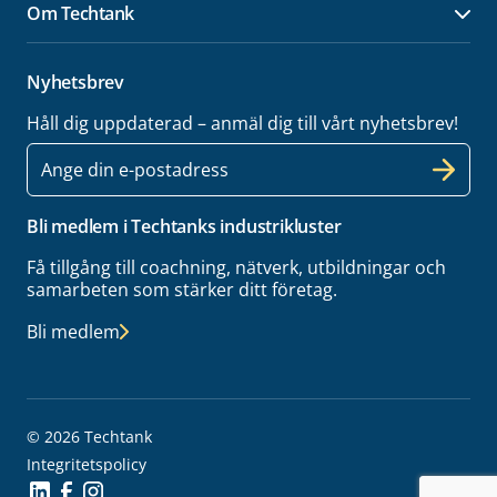
Om Techtank
Öpp
Nyhetsbrev
Håll dig uppdaterad – anmäl dig till vårt nyhetsbrev!
E-
post
Bli medlem i Techtanks industrikluster
Få tillgång till coachning, nätverk, utbildningar och
samarbeten som stärker ditt företag.
Bli medlem
© 2026 Techtank
Integritetspolicy
Social Icon
Social Icon
Social Icon