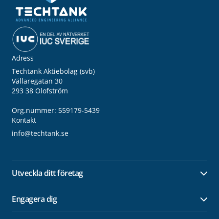
Adress
Techtank Aktiebolag (svb)
Vällaregatan 30
293 38 Olofström
Org.nummer: 559179-5439
Kontakt
info@techtank.se
Utveckla ditt företag
Öpp
Engagera dig
Öpp