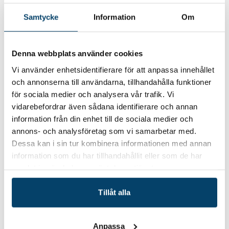
Praktiska tips och tricks i Excel
Samtycke
Information
Om
Kursdeltagarnas frågor
Kursintyg levereras efter genomförd utbildning. Kursen
Denna webbplats använder cookies
genomförs under två heldagar. Du kommer att få arbeta
med olika övningsdokument för att lära Dig de olika
Vi använder enhetsidentifierare för att anpassa innehållet
delarna i Excel. Vi kommer att varva gemensamma
och annonserna till användarna, tillhandahålla funktioner
övningar med övningsuppgifter som du ska försöka lösa
för sociala medier och analysera vår trafik. Vi
på egen hand. Du förväntas ta med dig en egen
vidarebefordrar även sådana identifierare och annan
laptop/dator till utbildningen med programmet Excel
information från din enhet till de sociala medier och
installerat, helst senaste version. Notera att kursen
annons- och analysföretag som vi samarbetar med.
kommer att genomföras i Blekinge, men vilken ort beror
Dessa kan i sin tur kombinera informationen med annan
på var majoriteten av deltagarna kommer ifrån.
Läs mer
information som du har tillhandahållit eller som de har
om innehåll, kostnad och annan praktisk information på
samlat in när du har använt deras tjänster.
Techtanks bokningssida
Tillåt alla
Anpassa