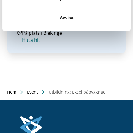
Datum/tid
2024-03-20
20-21 mars 2024 kl. 9-16
Avvisa
Plats
På plats i Blekinge
Hitta hit
Hem
Event
Utbildning: Excel påbyggnad