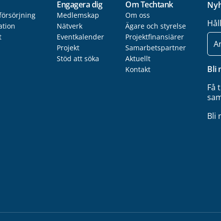
Engagera dig
Om Techtank
Nyh
försörjning
Medlemskap
Om oss
Hål
ation
Nätverk
Ägare och styrelse
t
Eventkalender
Projektfinansiärer
E-
post
Projekt
Samarbetspartner
Stöd att söka
Aktuellt
Bli
Kontakt
Få 
sam
Bli