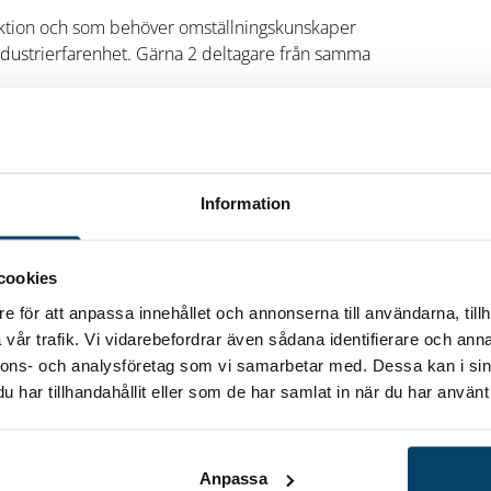
uktion och som behöver omställningskunskaper
dustrierfarenhet. Gärna 2 deltagare från samma
ställningsbehov genom MTO-metodik (människa-
Information
att känna sig trygga i en omställning och veta
cookies
botik och programmering för att vara en
e för att anpassa innehållet och annonserna till användarna, tillh
tomationsutrustning.
vår trafik. Vi vidarebefordrar även sådana identifierare och anna
 kunskap för att vara med och bidra i
nnons- och analysföretag som vi samarbetar med. Dessa kan i sin
har tillhandahållit eller som de har samlat in när du har använt 
Anpassa