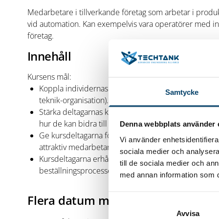
Medarbetare i tillverkande företag som arbetar i prod
vid automation. Kan exempelvis vara operatörer med in
företag.
Innehåll
Kursens mål:
Koppla individernas kunskaper med företagets om
Samtycke
teknik-organisation).
Stärka deltagarnas kompetens och öka deras förmåga 
hur de kan bidra till en omställning.
Denna webbplats använder 
Ge kursdeltagarna fördjupade kunskaper i ämnet ro
Vi använder enhetsidentifierar
attraktiv medarbetare i hantering av en framtida au
sociala medier och analysera 
Kursdeltagarna erhåller en tillräcklig förståelse och
till de sociala medier och a
beställningsprocessen.
med annan information som du 
Flera datum möjliga:
Avvisa