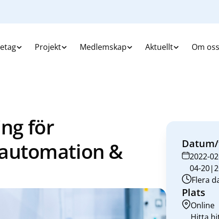
retag
Projekt
Medlemskap
Aktuellt
Om os
ing för
Datum/
 automation &
2022-02
04-20|2
Flera 
Plats
Online
Hitta hi