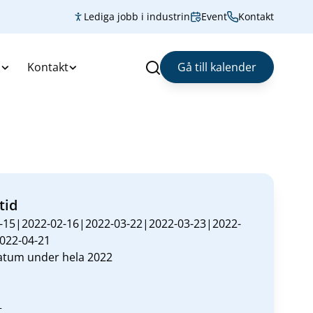
Lediga jobb i industrin
Event
Kontakt
s
Kontakt
Gå till kalender
Sök
tid
-15|2022-02-16|2022-03-22|2022-03-23|2022-
022-04-21
datum under hela 2022
t