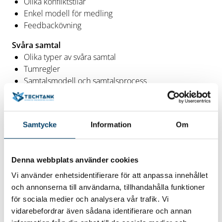
Olika konfliktstilar
Enkel modell för medling
Feedbackövning
Svåra samtal
Olika typer av svåra samtal
Tumregler
Samtalsmodell och samtalsprocess
Coachande ledarskap
Olika tekniker för coachning
Förstå hur du själv påverkar andra
Samtycke
Information
Om
Konsten att lyssna
Så kommunicerar du för att lyfta fram det bästa hos
andra
Denna webbplats använder cookies
Vi använder enhetsidentifierare för att anpassa innehållet
Att skapa resultat från utbildningen – så gör du
och annonserna till användarna, tillhandahålla funktioner
praktiskt
för sociala medier och analysera vår trafik. Vi
Personlig handlingsplan – vad tar du med dig vidare
vidarebefordrar även sådana identifierare och annan
Vilka områden behöver du jobba med och förbättra