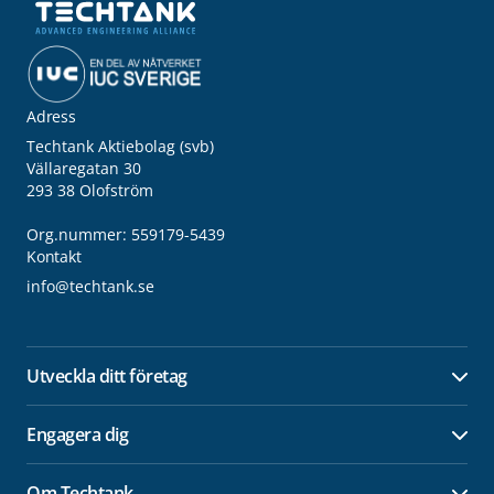
Adress
Techtank Aktiebolag (svb)
Vällaregatan 30
293 38 Olofström
Org.nummer: 559179-5439
Kontakt
info@techtank.se
Utveckla ditt företag
Öpp
Engagera dig
Öpp
Om Techtank