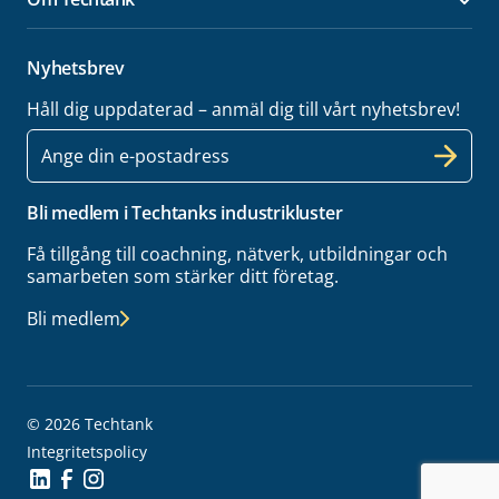
Öpp
Nyhetsbrev
Håll dig uppdaterad – anmäl dig till vårt nyhetsbrev!
E-
post
Bli medlem i Techtanks industrikluster
Få tillgång till coachning, nätverk, utbildningar och
samarbeten som stärker ditt företag.
Bli medlem
© 2026 Techtank
Integritetspolicy
Social Icon
Social Icon
Social Icon