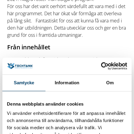
För oss har det varit oerhört värdefullt att vara med i det
här programmet. Det har ökat vår förmåga att överleva
på lång sikt. Fantastiskt för oss att kunna få vara med i
den här utbildningen. Detta utvecklar oss och ger en bra
grund för oss i framtida utmaningar.
Från innehållet
– Omvärlds- och framtidsanalys – Strategisk
självutvärdering – Affärsmodellen – Analys av
organisation – Lönsamhetsanalys – Strategiskt tänkande
och beslutsfattande – Affärsmodeller – Strategiskt
Samtycke
Information
Om
ledarskap – Utveckling av styrkort
Låter det som något
för Dig och Ditt företag?
Läs mer om innehåll, kostnad
och annan praktisk information på Techtanks
Denna webbplats använder cookies
bokningssida
Vi använder enhetsidentifierare för att anpassa innehållet
och annonserna till användarna, tillhandahålla funktioner
för sociala medier och analysera vår trafik. Vi