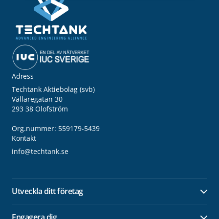
Adress
Techtank Aktiebolag (svb)
Vällaregatan 30
293 38 Olofström
Org.nummer: 559179-5439
Kontakt
info@techtank.se
Utveckla ditt företag
Öpp
Engagera dig