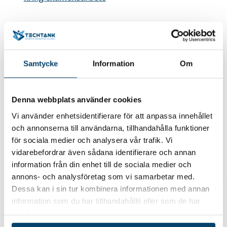
Datum/tid
Samtycke
Information
Om
Ons 09 - Ons 09 September 2026
13:00 - 16:00
Plats
Denna webbplats använder cookies
Blekinge Tekniska Högskola, Karlskrona
Vi använder enhetsidentifierare för att anpassa innehållet
Hitta hit
och annonserna till användarna, tillhandahålla funktioner
Eventdetaljer
för sociala medier och analysera vår trafik. Vi
vidarebefordrar även sådana identifierare och annan
Anmäl dig nu
information från din enhet till de sociala medier och
annons- och analysföretag som vi samarbetar med.
Dessa kan i sin tur kombinera informationen med annan
information som du har tillhandahållit eller som de har
samlat in när du har använt deras tjänster.