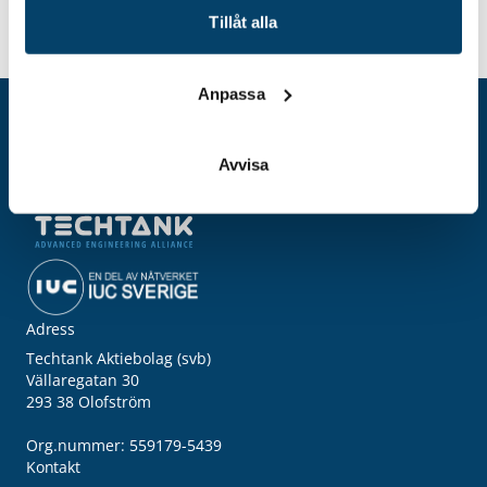
Tillåt alla
Hem
Event
Examensarbetsmässa
Anpassa
Avvisa
Adress
Techtank Aktiebolag (svb)
Vällaregatan 30
293 38 Olofström
Org.nummer: 559179-5439
Kontakt