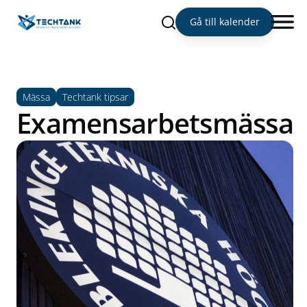
Sök
Gå till kalender
Mässa
Techtank tipsar
Examensarbetsmässa