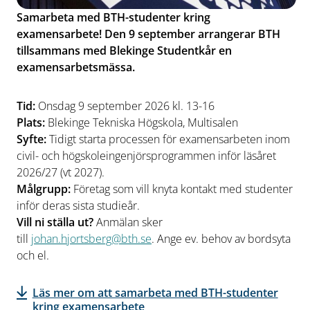
Samarbeta med BTH-studenter kring
examensarbete! Den 9 september arrangerar BTH
tillsammans med Blekinge Studentkår en
examensarbetsmässa.
Tid:
Onsdag 9 september 2026 kl. 13-16
Plats:
Blekinge Tekniska Högskola, Multisalen
Syfte:
Tidigt starta processen för examensarbeten inom
civil- och högskoleingenjörsprogrammen inför läsåret
2026/27 (vt 2027).
Målgrupp:
Företag som vill knyta kontakt med studenter
inför deras sista studieår.
Vill ni ställa ut?
Anmälan sker
till
johan.hjortsberg@bth.se
. Ange ev. behov av bordsyta
och el.
Läs mer om att samarbeta med BTH-studenter
kring examensarbete