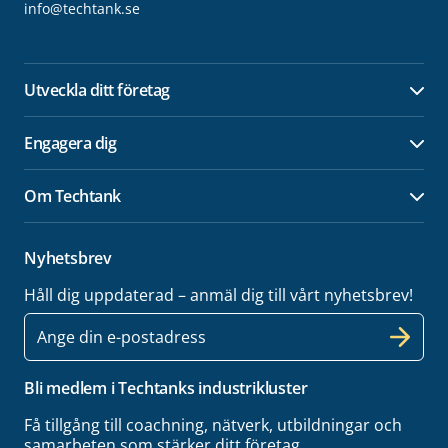
info@techtank.se
Utveckla ditt företag
Öpp
Engagera dig
Öpp
Om Techtank
Öpp
Nyhetsbrev
Håll dig uppdaterad – anmäl dig till vårt nyhetsbrev!
E-
post
Bli medlem i Techtanks industrikluster
Få tillgång till coachning, nätverk, utbildningar och
samarbeten som stärker ditt företag.