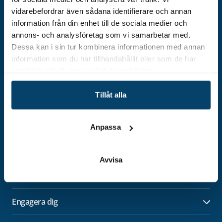
vidarebefordrar även sådana identifierare och annan
information från din enhet till de sociala medier och
annons- och analysföretag som vi samarbetar med.
Dessa kan i sin tur kombinera informationen med annan
Adress
information som du har tillhandahållit eller som de har
samlat in när du har använt deras tjänster.
Techtank Aktiebolag (svb)
Vällaregatan 30
293 38 Olofström
Tillåt alla
Org.nummer: 559179-5439
Kontakt
Anpassa
info@techtank.se
Avvisa
Utveckla ditt företag
Öpp
Engagera dig
Öpp