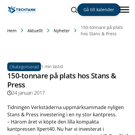
Sök
Gå till kalender
150-tonnare på plats
Hem
Aktuellt
Nyheter
hos Stans & Press
1 min lästid
Okategoriserad
150-tonnare på plats hos Stans &
Press
24 januari 2017
Tidningen Verkstäderna uppmärksammade nyligen
Stans & Press investering i en ny stor kantpress.
– Härom året vi köpte den lilla kompakta
kantpressen Xpert40. Nu har vi investerat i