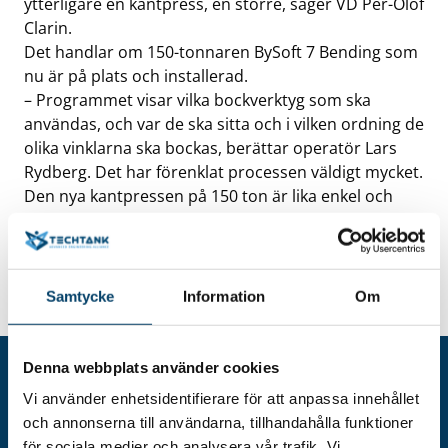
ytterligare en kantpress, en större, säger VD Per-Olof
Clarin.
Det handlar om 150-tonnaren BySoft 7 Bending som
nu är på plats och installerad.
– Programmet visar vilka bockverktyg som ska
användas, och var de ska sitta och i vilken ordning de
olika vinklarna ska bockas, berättar operatör Lars
Rydberg. Det har förenklat processen väldigt mycket.
Den nya kantpressen på 150 ton är lika enkel och
smidig som den lilla, men kan ta mycket större
detaljer förstås.
Läs mer på Verkstäderna >>
Samtycke
Information
Om
Denna webbplats använder cookies
Vi använder enhetsidentifierare för att anpassa innehållet
och annonserna till användarna, tillhandahålla funktioner
för sociala medier och analysera vår trafik. Vi