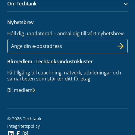
Om Techtank
Öpp
Nyhetsbrev
Håll dig uppdaterad – anmäl dig till vårt nyhetsbrev!
E-
post
Bli medlem i Techtanks industrikluster
Få tillgång till coachning, nätverk, utbildningar och
samarbeten som stärker ditt företag.
Bli medlem
© 2026 Techtank
Integritetspolicy
Social Icon
Social Icon
Social Icon