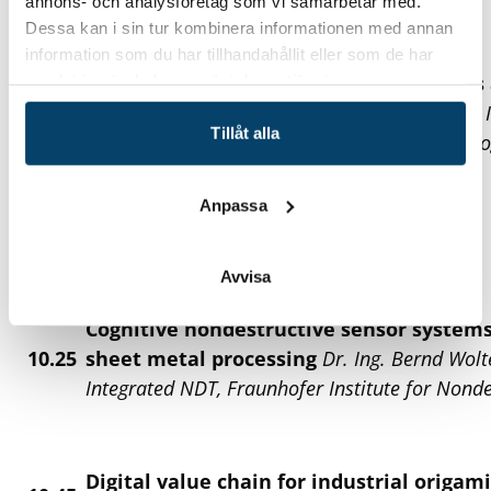
annons- och analysföretag som vi samarbetar med.
Dessa kan i sin tur kombinera informationen med annan
information som du har tillhandahållit eller som de har
Flexibility in forming: New Technologies 
samlat in när du har använt deras tjänster.
09.45
Erman Tekkaya, Professor and Director of the 
Tillåt alla
Components, Dortmund University of Technolo
Anpassa
Short Break
Avvisa
Cognitive nondestructive sensor systems
10.25
sheet metal processing
Dr. Ing. Bernd Wol
Integrated NDT, Fraunhofer Institute for Nonde
Digital value chain for industrial origami