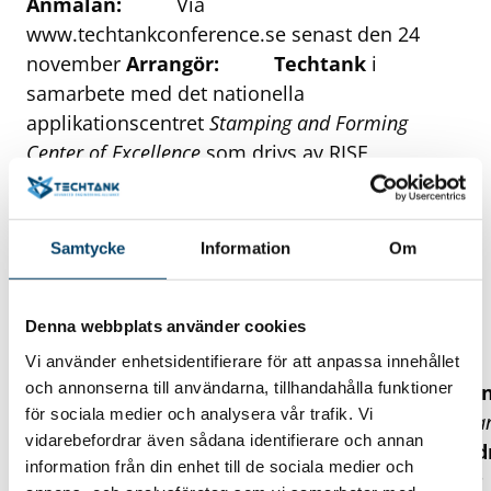
Anmälan:
Via
www.techtankconference.se
senast den 24
november
Arrangör:
Techtank
i
samarbete med det nationella
applikationscentret
Stamping and Forming
Center of Excellence
som drivs av RISE
Finansiering:
Techtank Conference 2020
genomförs inom ramen för projektet
Innovationsinitiativet
, finansierat av Region
Samtycke
Information
Om
Blekinge och Olofströms kommun.
Program
Denna webbplats använder cookies
Vi använder enhetsidentifierare för att anpassa innehållet
och annonserna till användarna, tillhandahålla funktioner
Welcome & Introduction to Techtank Co
för sociala medier och analysera vår trafik. Vi
Development Manager, Techtank Boel Wadman,
09.30
vidarebefordrar även sådana identifierare och annan
Manufacturing in Mobility, RISE
Opening Add
information från din enhet till de sociala medier och
Global Manufacturing Engineering, Volvo Cars