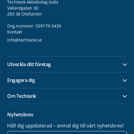
Techtank Aktiebolag (svb)
Vällaregatan 30
293 38 Olofström
Org.nummer: 559179-5439
Kontakt
info@techtank.se
Utveckla ditt företag
Öpp
Engagera dig
Öpp
Om Techtank
Öpp
Nyhetsbrev
Håll dig uppdaterad – anmäl dig till vårt nyhetsbrev!
E-