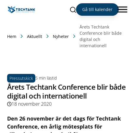
Sök
Gå till kalender
Årets Techtank
Conference blir både
Hem
Aktuellt
Nyheter
digital och
internationell
5 min lästid
Pressutskick
Årets Techtank Conference blir både
digital och internationell
18 november 2020
Den 26 november är det dags för Techtank
Conference, en
årlig mötesplats för