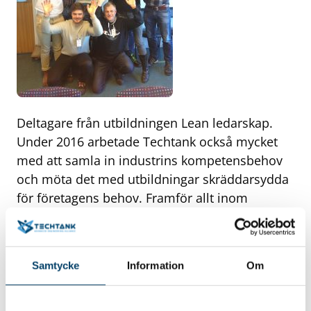
Deltagare från utbildningen Lean ledarskap.
Under 2016 arbetade Techtank också mycket
med att samla in industrins kompetensbehov
och möta det med utbildningar skräddarsydda
för företagens behov. Framför allt inom
ledarskap fanns ett stort behov, vilket ledde till
insatser såsom Lean ledarskap,
Förändringsledning, Leda utan att vara chef,
Samtycke
Information
Om
Projektledning samt Ny som chef. Men även
utbildningar inom andra områden, exempelvis
Presentationsteknik och Excel, var efterfrågade.