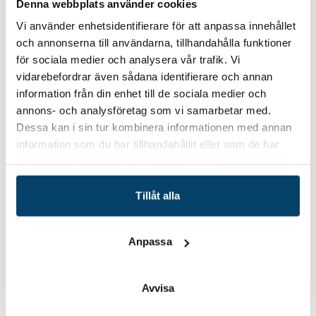
Denna webbplats använder cookies
– Att mäkla relevanta utbildningar som matchar
Vi använder enhetsidentifierare för att anpassa innehållet
industrins behov har hela tiden varit ett viktigt
och annonserna till användarna, tillhandahålla funktioner
område för Techtank att arbeta med och utgör än
för sociala medier och analysera vår trafik. Vi
idag en betydelsefull basverksamhet, berättar
vidarebefordrar även sådana identifierare och annan
Ingela Håkansson, Techtanks nuvarande VD och
information från din enhet till de sociala medier och
annons- och analysföretag som vi samarbetar med.
som under den aktuella tiden var projektledare
Dessa kan i sin tur kombinera informationen med annan
för området kompetensutveckling.
information som du har tillhandahållit eller som de har
samlat in när du har använt deras tjänster.
Tillåt alla
Anpassa
Avvisa