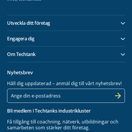
Utveckla ditt företag
Öpp
Engagera dig
Öpp
Om Techtank
Öpp
Nyhetsbrev
Håll dig uppdaterad – anmäl dig till vårt nyhetsbrev!
E-
post
Bli medlem i Techtanks industrikluster
Få tillgång till coachning, nätverk, utbildningar och
samarbeten som stärker ditt företag.