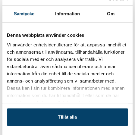
och drevs av Region Skåne och Region Blekinge.
Techtank, IUC Syd, Blekinge Business Incubator,
Samtycke
Information
Om
Media Evolution, Netport Science Park, Mobile
Heights och Blue Science Park var
Denna webbplats använder cookies
samverkanspartner i projektet.
Vi använder enhetsidentifierare för att anpassa innehållet
Samtidigt som flera projekt avslutades påbörjades
och annonserna till användarna, tillhandahålla funktioner
en rad nya under året. Ett större projekt som
för sociala medier och analysera vår trafik. Vi
Techtank deltog i var
CoSkill
, som handlade om
vidarebefordrar även sådana identifierare och annan
strategisk kompetensförsörjning och
information från din enhet till de sociala medier och
utbildningsmöjligheter kring digital omställning.
annons- och analysföretag som vi samarbetar med.
CoSkill erbjöd kostnadsfria utbildningar inom allt
Dessa kan i sin tur kombinera informationen med annan
från ”Smarta digitala möten” till ”AI för
information som du har tillhandahållit eller som de har
civilingenjörer” med syfte att stötta företag som
samlat in när du har använt deras tjänster.
drabbats av pandemin och ville öka takten i sin
digitala omställningsresa.
Tillåt alla
Under hösten 2021 genomförde Techtank återigen