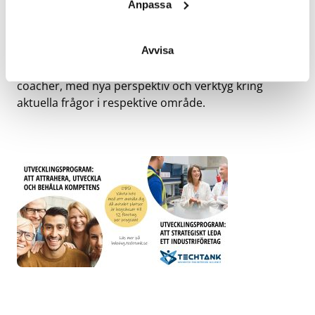
strategiprogram
för små och medelstora industri-
Anpassa
och teknikföretag, ett med fokus på
VD/Ledningsgruppen
och ett med fokus på
Avvisa
HR/Personalfunktionen
. Genom programmen
rustades deltagarna, med stöd av experter och
coacher, med nya perspektiv och verktyg kring
aktuella frågor i respektive område.