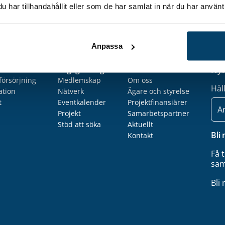
har tillhandahållit eller som de har samlat in när du har använt 
Anpassa
Engagera dig
Om Techtank
Nyh
försörjning
Medlemskap
Om oss
Hål
ation
Nätverk
Ägare och styrelse
t
Eventkalender
Projektfinansiärer
E-
post
Projekt
Samarbetspartner
Stöd att söka
Aktuellt
Bli
Kontakt
Få 
sam
Bli