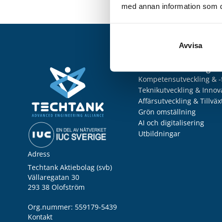
med annan information som du 
Avvisa
Utveckla ditt företag
Kompetensutveckling & -
Teknikutveckling & Innov
Affärsutveckling & Tillväx
Grön omställning
AI och digitalisering
Utbildningar
Adress
Techtank Aktiebolag (svb)
Vällaregatan 30
293 38 Olofström
Org.nummer: 559179-5439
Kontakt