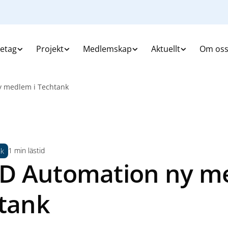
retag
Projekt
Medlemskap
Aktuellt
Om os
 medlem i Techtank
1 min lästid
nk
D Automation ny m
htank