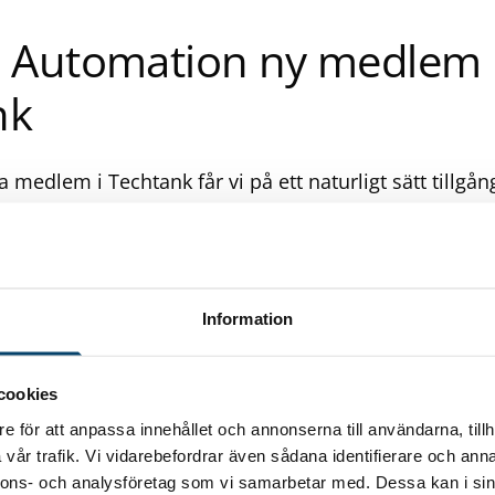
Automation ny medlem 
nk
 medlem i Techtank får vi på ett naturligt sätt tillgång
ande kompetens genom samarbete med andra Techtan
säger Brodde Bengtsson, VD för BRODD Automation so
nk. BRODD Automation AB är ett automationsbolag fö
av icke-magnetiska och magnetiska plana ämnen, som 
Information
ostfritt, plastskivor, hårdpressad papp. Företaget ha
aft en ökad global försäljning av deras Separator mod
att den engelska bilmarknaden inom överskådlig tid 
cookies
i önskar därför förstärka vårt nätverk och utöka våra
e för att anpassa innehållet och annonserna till användarna, tillh
ymer i Storbritannien, och här är Techtanks Automoti
vår trafik. Vi vidarebefordrar även sådana identifierare och anna
mycket intressant.
nnons- och analysföretag som vi samarbetar med. Dessa kan i sin