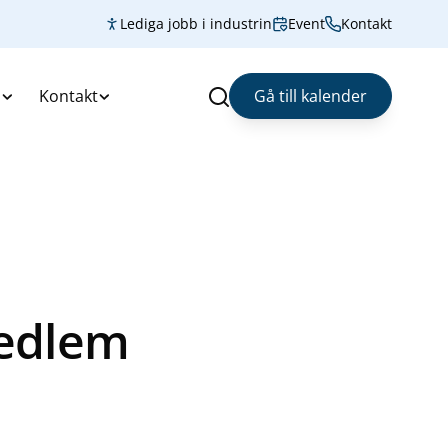
Lediga jobb i industrin
Event
Kontakt
s
Kontakt
Gå till kalender
Sök
edlem