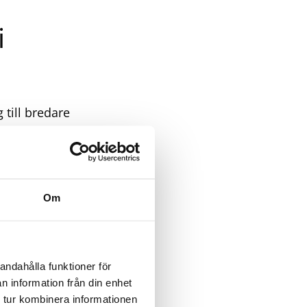
i
 till bredare
k-företag i
m nyligen blev
r styckvis
t.ex.
Om
r under den
ell 70718 och
är den mest
andahålla funktioner för
ve-satsning mot
n information från din enhet
 tur kombinera informationen