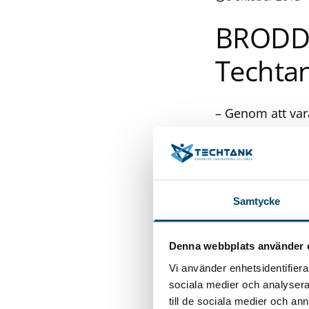
BRODD 
Techta
– Genom att vara
och kompletter
olika projekt, 
medlem i Techta
plåtseparering 
Samtycke
aluminiumplåt, r
senaste tiden h
kan konstatera 
Denna webbplats använder 
intressanta. – V
Vi använder enhetsidentifierar
försäljningsvol
sociala medier och analysera 
denna marknad 
till de sociala medier och a