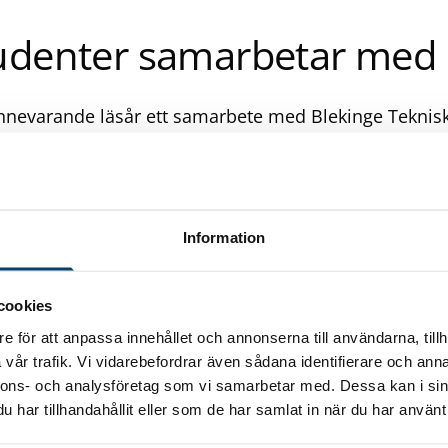
udenter samarbetar med
nnevarande läsår ett samarbete med Blekinge Teknis
ter i årskurs 3 på Maskinteknik får möjlighet att arbe
 i vissa kurser. Under hösten arbetade två grupper m
ng av universalracks. För närvarande pågår fortsättni
 göras av valda koncept. – Vi tycker det är viktigt att
Information
 få komma ut i industrin, och vi upplever det stimuler
tt jobba med problemlösning. Samarbetet mellan indus
viktigare framöver, menar Per Svensson, teknikchef p
cookies
edovisningen av konceptkursen
.
e för att anpassa innehållet och annonserna till användarna, tillh
vår trafik. Vi vidarebefordrar även sådana identifierare och anna
nnons- och analysföretag som vi samarbetar med. Dessa kan i sin
har tillhandahållit eller som de har samlat in när du har använt 