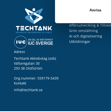
Utveckla ditt företag
Avvisa
Kompetensutveckling & -
Teknikutveckling & Innov
Affärsutveckling & Tillväx
Grön omställning
AI och digitalisering
Utbildningar
Adress
Techtank Aktiebolag (svb)
Vällaregatan 30
293 38 Olofström
Org.nummer: 559179-5439
Kontakt
info@techtank.se