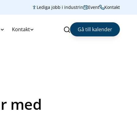
Lediga jobb i industrin
Event
Kontakt
s
Kontakt
Gå till kalender
Sök
ar med