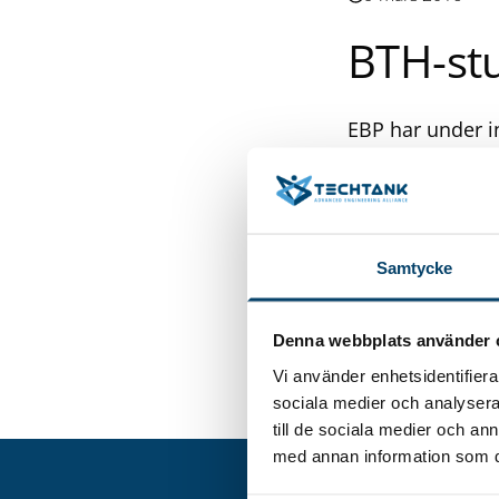
BTH-st
EBP har under i
(BTH) där studen
arbetsuppgifter
konceptutveckli
konstruktion ska
Samtycke
en möjlighet att
av deras sätt a
kommer att bli 
Denna webbplats använder 
tagen från slutr
Vi använder enhetsidentifierar
sociala medier och analysera 
till de sociala medier och a
med annan information som du 