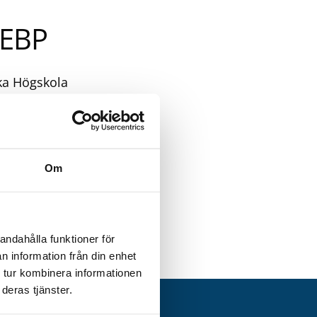
 EBP
ka Högskola
ta med verkliga
ed
ngskursen där
 ge studenterna
Om
ande att ta del
tri – högskola
å EBP.
Bild är
andahålla funktioner för
n information från din enhet
 tur kombinera informationen
deras tjänster.