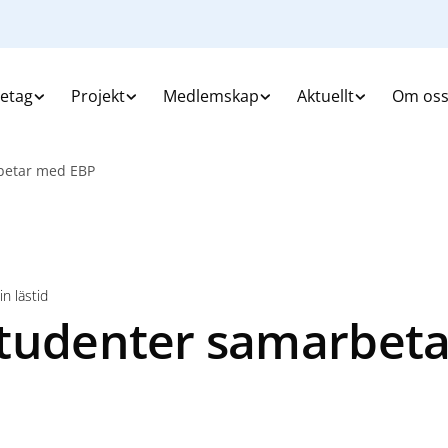
retag
Projekt
Medlemskap
Aktuellt
Om os
betar med EBP
n lästid
tudenter samarbet