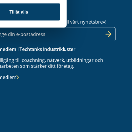
etsbrev
Tillåt alla
l dig uppdaterad – anmäl dig till vårt nyhetsbrev!
 medlem i Techtanks industrikluster
tillgång till coachning, nätverk, utbildningar och
arbeten som stärker ditt företag.
 medlem