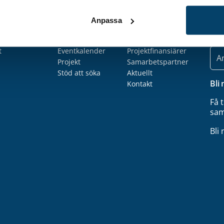
Engagera dig
Om Techtank
Nyh
Anpassa
försörjning
Medlemskap
Om oss
Hål
ation
Nätverk
Ägare och styrelse
t
Eventkalender
Projektfinansiärer
E-
post
Projekt
Samarbetspartner
Stöd att söka
Aktuellt
Bli
Kontakt
Få 
sam
Bli