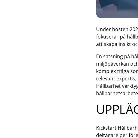
Under hösten 202
fokuserar på hållb
att skapa insikt o
En satsning på hål
miljöpåverkan och 
komplex fråga som
relevant expertis
Hållbarhet verktyg
hållbarhetsarbete
UPPLÄ
Kickstart Hållbarh
deltagare per för