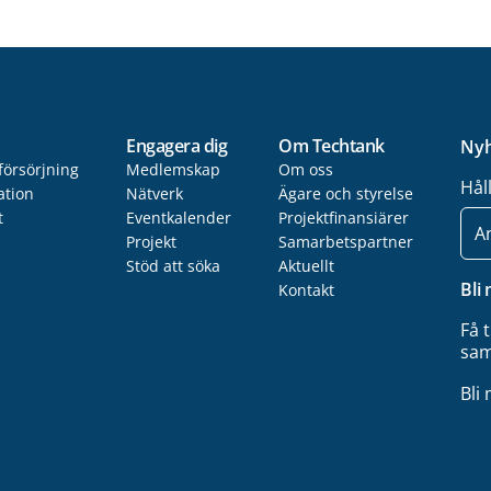
Engagera dig
Om Techtank
Nyh
försörjning
Medlemskap
Om oss
Hål
ation
Nätverk
Ägare och styrelse
t
Eventkalender
Projektfinansiärer
E-
post
Projekt
Samarbetspartner
Stöd att söka
Aktuellt
Bli
Kontakt
Få 
sam
Bli