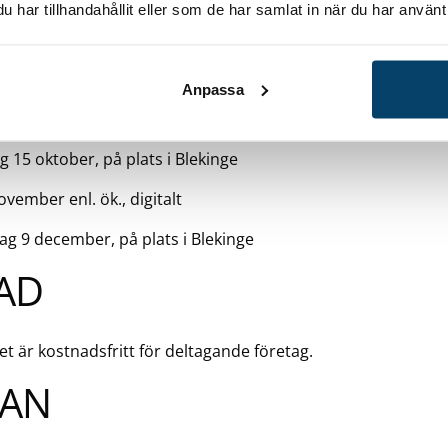
har tillhandahållit eller som de har samlat in när du har använt 
ig i första hand till företagsledningen samt medarbetare p
arhet.
PLATS
Anpassa
 15 oktober, på plats i Blekinge
ovember enl. ök., digitalt
g 9 december, på plats i Blekinge
AD
et är kostnadsfritt för deltagande företag.
AN