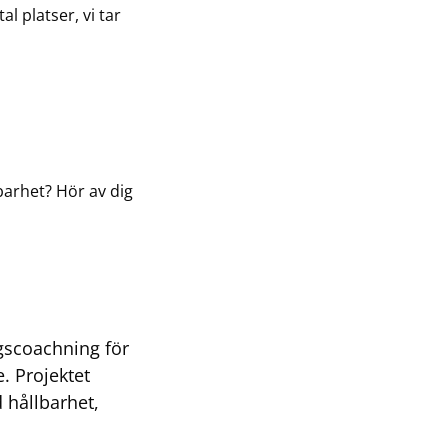
l platser, vi tar
lbarhet? Hör av dig
gscoachning för
. Projektet
d hållbarhet,