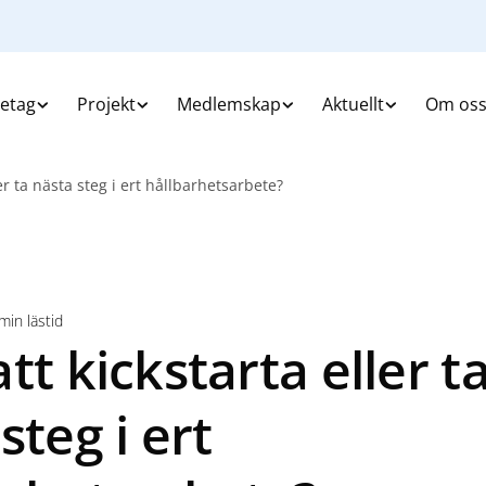
retag
Projekt
Medlemskap
Aktuellt
Om os
er ta nästa steg i ert hållbarhetsarbete?
min lästid
tt kickstarta eller t
steg i ert