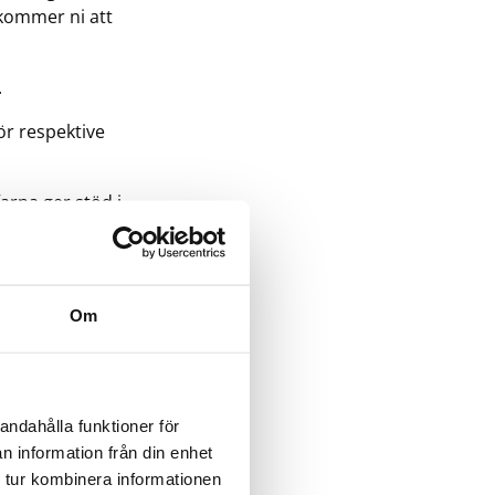
 kommer ni att
.
ör respektive
arna ger stöd i
fortsätta med ert
 komma några steg
Om
andahålla funktioner för
tag i Blekinge
n information från din enhet
 tur kombinera informationen