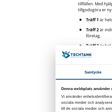
tillfällen. Med hj
tillgodogöra er n
Träff 1
är hel
Träff 2
är indi
företag.
Träff 3
är halv
framdriften.
Genom Kickstart 
hållbarhetsarbete
Samtycke
längre i hållbarh
FÖR V
Denna webbplats använder 
Vi använder enhetsidentifierar
Små och medelstor
sociala medier och analysera 
samt Techtanks me
till de sociala medier och a