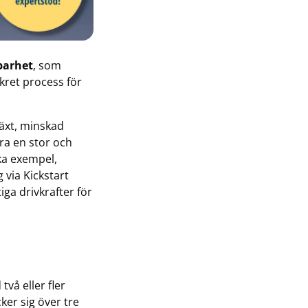
barhet
, som
nkret process för
växt, minskad
ara en stor och
ka exempel,
 via Kickstart
iga drivkrafter för
vå eller fler
er sig över tre