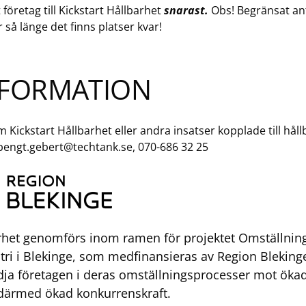
 företag till Kickstart Hållbarhet
snarast.
Obs! Begränsat anta
så länge det finns platser kvar!
NFORMATION
m Kickstart Hållbarhet eller andra insatser kopplade till hål
bengt.gebert@techtank.se
, 070-686 32 25
arhet genomförs inom ramen för projektet
Omställnin
tri i Blekinge
, som medfinansieras av Region Blekinge
stödja företagen i deras omställningsprocesser mot öka
h därmed ökad konkurrenskraft.