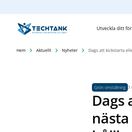
Utveckla ditt fö
Hem
Aktuellt
Nyheter
Dags att kickstarta ell
3 
Grön omställning
Dags a
nästa 