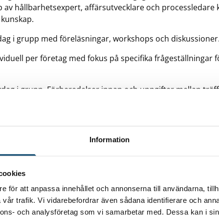
älp av hållbarhetsexpert, affärsutvecklare och processledare
y kunskap.
dag i grupp med föreläsningar, workshops och diskussioner
viduell per företag med fokus på specifika frågeställningar f
dag i grupp. Förberedelser innan och uppgifter mellan träff
Hållbarhet får ert företag ökad kompetens för att själv 
. Det finns även möjlighet till ytterligare stöd för att
Information
etsarbetet.
EM
cookies
e för att anpassa innehållet och annonserna till användarna, tillh
a industri- och teknikföretag samt industrinära tjänsteföre
vår trafik. Vi vidarebefordrar även sådana identifierare och anna
dlemsföretag utanför Blekinge är välkomna att delta.
nnons- och analysföretag som vi samarbetar med. Dessa kan i sin