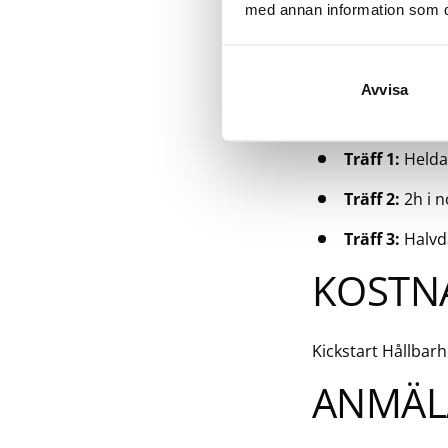
med annan information som du 
Insatsen vänder s
arbetar med hållb
TID & 
Avvisa
Träff 1:
Heldag
Träff 2:
2h i n
Träff 3:
Halvda
KOSTN
Kickstart Hållbarh
ANMÄL