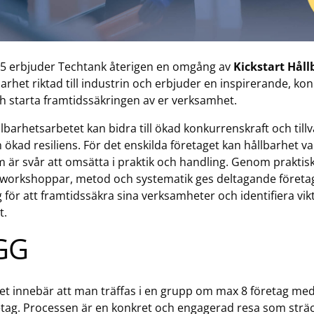
5 erbjuder Techtank återigen en omgång av
Kickstart Håll
arhet riktad till industrin och erbjuder en inspirerande, ko
ch starta framtidssäkringen av er verksamhet.
lbarhetsarbetet kan bidra till ökad konkurrenskraft och till
ökad resiliens. För det enskilda företaget kan hållbarhet v
 är svår att omsätta i praktik och handling. Genom praktis
, workshoppar, metod och systematik ges deltagande företag
 för att framtidssäkra sina verksamheter och identifiera vikt
t.
GG
et innebär att man träffas i en grupp om max 8 företag med t
etag. Processen är en konkret och engagerad resa som sträck