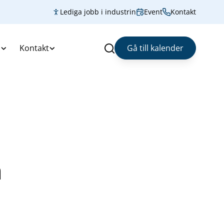
Lediga jobb i industrin
Event
Kontakt
s
Kontakt
Gå till kalender
Sök
a