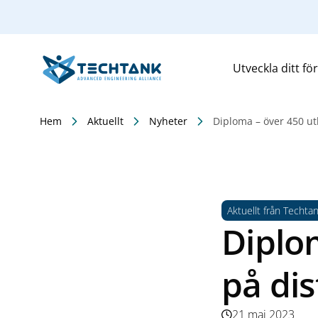
Utveckla ditt fö
Hem
Aktuellt
Nyheter
Diploma – över 450 ut
Aktuellt från Techta
Diplo
på di
21 maj 2023