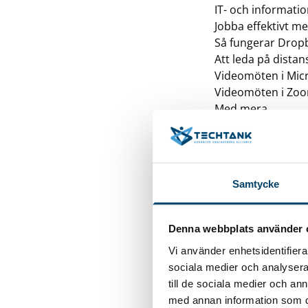
IT- och informati
Jobba effektivt me
Så fungerar Drop
Att leda på distan
Videomöten i Mic
Videomöten i Zo
Med mera
PRODUKTION
Effektivitet, förlu
Samtycke
Förbättringsplane
SMED – reducera s
Strategiskt LEAN-
Denna webbplats använder 
Teamarbete
Vi använder enhetsidentifierar
LEAN – grundkurs
sociala medier och analysera 
5S – grundkurs
till de sociala medier och a
Med mera
med annan information som du 