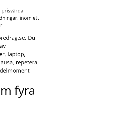
a prisvärda
ldningar, inom ett
r.
öredrag.se. Du
 av
r, laptop,
pausa, repetera,
er delmoment
om fyra