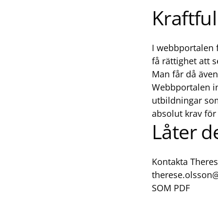
Kraftful
I webbportalen f
få rättighet att
Man får då även 
Webbportalen in
utbildningar som
absolut krav för 
Låter d
Kontakta Theres
therese.olsson
SOM PDF