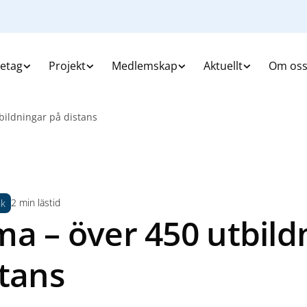
retag
Projekt
Medlemskap
Aktuellt
Om os
bildningar på distans
2 min lästid
nk
ma – över 450 utbild
stans