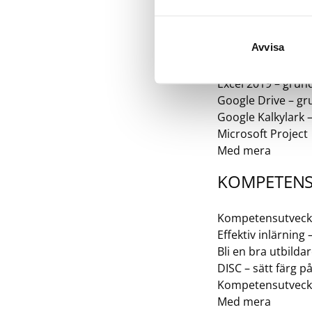
PRODUKTIO
Avvisa
Microsoft Planner 
Lagerstyrning – g
Excel 2019 – grun
Google Drive – g
Google Kalkylark 
Microsoft Project
Med mera
KOMPETEN
Kompetensutveckli
Effektiv inlärning
Bli en bra utbilda
DISC – sätt färg p
Kompetensutveck
Med mera