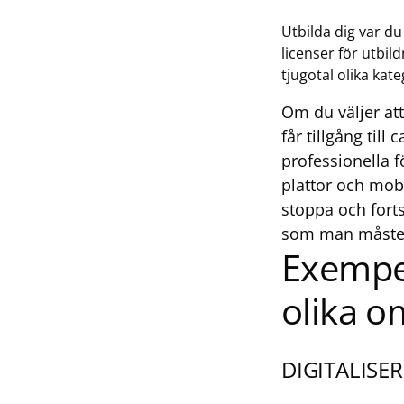
Utbilda dig var du
licenser för utbil
tjugotal olika kat
Om du väljer att
får tillgång til
professionella f
plattor och mobi
stoppa och fort
som man måste kl
Exempel
olika o
DIGITALISE