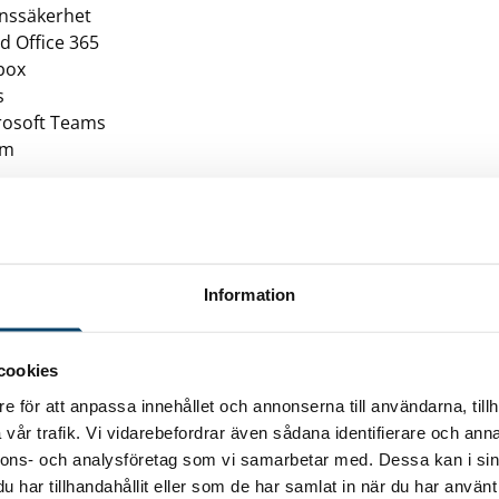
onssäkerhet
d Office 365
box
s
rosoft Teams
om
SEFFEKTIVISERING
ster och mätetal
Information
ring
tälltider
ledarskap – Hoshin Kanri
cookies
e för att anpassa innehållet och annonserna till användarna, tillh
vår trafik. Vi vidarebefordrar även sådana identifierare och anna
nnons- och analysföretag som vi samarbetar med. Dessa kan i sin
har tillhandahållit eller som de har samlat in när du har använt 