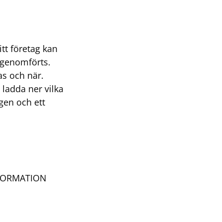
itt företag kan
r genomförts.
as och när.
ladda ner vilka
gen och ett
:
FORMATION