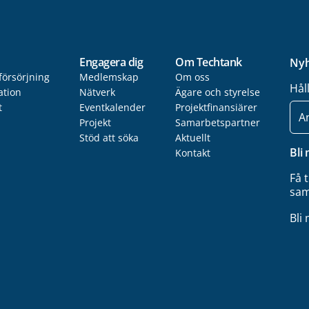
Engagera dig
Om Techtank
Nyh
försörjning
Medlemskap
Om oss
Hål
ation
Nätverk
Ägare och styrelse
t
Eventkalender
Projektfinansiärer
E-
post
Projekt
Samarbetspartner
Stöd att söka
Aktuellt
Bli
Kontakt
Få 
sam
Bli