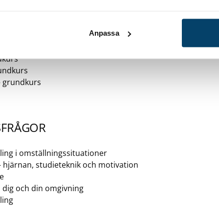
NSPLANERING
Anpassa
– Office 365
rundkurs
dkurs
rundkurs
– grundkurs
SFRÅGOR
ng i omställningssituationer
 – hjärnan, studieteknik och motivation
re
å dig och din omgivning
ling