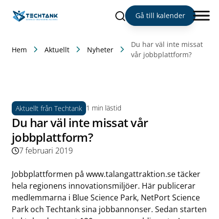
Sök
Gå till kalender
Du har väl inte missat
Hem
Aktuellt
Nyheter
vår jobbplattform?
1 min lästid
Aktuellt från Techtank
Du har väl inte missat vår
jobbplattform?
7 februari 2019
Jobbplattformen på
www.talangattraktion.se
täcker
hela regionens innovationsmiljöer. Här publicerar
medlemmarna i Blue Science Park, NetPort Science
Park och Techtank sina jobbannonser. Sedan starten