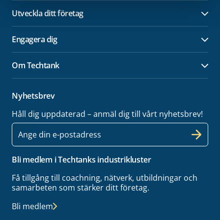
Utveckla ditt företag
Öpp
Engagera dig
Öpp
Om Techtank
Öpp
Nyhetsbrev
Håll dig uppdaterad – anmäl dig till vårt nyhetsbrev!
E-
post
Bli medlem i Techtanks industrikluster
Få tillgång till coachning, nätverk, utbildningar och
samarbeten som stärker ditt företag.
Bli medlem