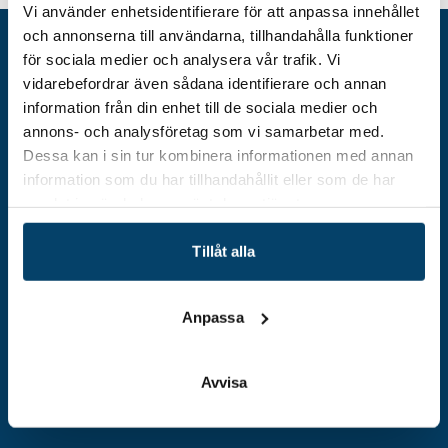
Vi använder enhetsidentifierare för att anpassa innehållet
och annonserna till användarna, tillhandahålla funktioner
för sociala medier och analysera vår trafik. Vi
vidarebefordrar även sådana identifierare och annan
information från din enhet till de sociala medier och
annons- och analysföretag som vi samarbetar med.
Dessa kan i sin tur kombinera informationen med annan
information som du har tillhandahållit eller som de har
samlat in när du har använt deras tjänster.
Adress
Tillåt alla
Techtank Aktiebolag (svb)
Vällaregatan 30
293 38 Olofström
Anpassa
Org.nummer: 559179-5439
Kontakt
Avvisa
info@techtank.se