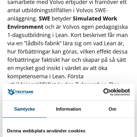
samarbete med Volvo erbjuder vi framöver ett
antal utbildningstillfällen i Volvos SWE-
anläggning.
SWE
betyder
Simulated Work
Environment
och är Volvos egen pedagogiska
1-dagsutbildning i Lean. Kort beskrivet får man
via en ”lådbils-fabrik” lära sig om vad Lean är,
hur förbättringar kan göras, vilken effekt dessa
förbättringar faktiskt har och skapar på så sätt
en mycket god insikt i värdet av att öka
kompetenserna i Lean. Första
utbildningstillfället är den 7 december. Fler
tillfällen kommer, så håll utkik på vår webb och
i nyhetsbrev för mer information, eller
meddela ditt intresse till [hide_email
Samtycke
Information
Om
email=”ingela.hakansson@techtank.se”] för
kommande tillfällen.
Denna webbplats använder cookies