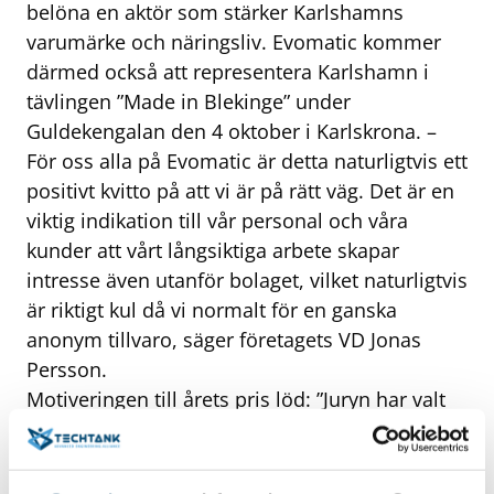
belöna en aktör som stärker Karlshamns
varumärke och näringsliv. Evomatic kommer
därmed också att representera Karlshamn i
tävlingen ”Made in Blekinge” under
Guldekengalan den 4 oktober i Karlskrona. –
För oss alla på Evomatic är detta naturligtvis ett
positivt kvitto på att vi är på rätt väg. Det är en
viktig indikation till vår personal och våra
kunder att vårt långsiktiga arbete skapar
intresse även utanför bolaget, vilket naturligtvis
är riktigt kul då vi normalt för en ganska
anonym tillvaro, säger företagets VD Jonas
Persson.
Motiveringen till årets pris löd: ”Juryn har valt
att lyfta ett företag, som satsar i Karlshamn, ett
kompetensintensivt företag som med
robotprecision konstruerar, tillverkar och