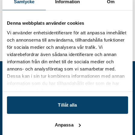
Samtycke
Information
Om
installerar en genomarbetad och väl utprovad
nyckelfärdig högteknologisk produkt till hela
världen, vilket i sin tur bidrar till att stärka
Denna webbplats använder cookies
Karlshamn och hela Blekinge. Företaget är en
Vi använder enhetsidentifierare för att anpassa innehållet
mycket värdig vinnare av Made in Karlshamn
och annonserna till användarna, tillhandahålla funktioner
2019.”
Bild: Evomatic
för sociala medier och analysera vår trafik. Vi
vidarebefordrar även sådana identifierare och annan
information från din enhet till de sociala medier och
annons- och analysföretag som vi samarbetar med.
Dessa kan i sin tur kombinera informationen med annan
information som du har tillhandahållit eller som de har
samlat in när du har använt deras tjänster.
Tillåt alla
Anpassa
Adress