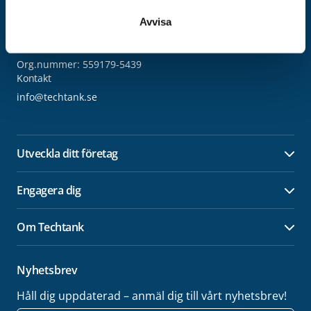
Techtank Aktiebolag (svb)
Avvisa
Vällaregatan 30
293 38 Olofström
Org.nummer: 559179-5439
Kontakt
info@techtank.se
Utveckla ditt företag
Öpp
Engagera dig
Öpp
Om Techtank
Öpp
Nyhetsbrev
Håll dig uppdaterad – anmäl dig till vårt nyhetsbrev!