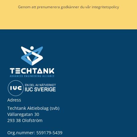
Genom att prenumerera godkänner du vår
integritetspolicy
Adress
Techtank Aktiebolag (svb)
Vällaregatan 30
293 38 Olofström
Org.nummer: 559179-5439