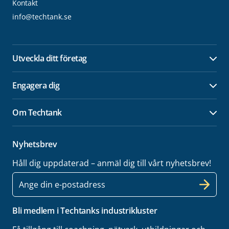
Kontakt
info@techtank.se
Utveckla ditt företag
Öpp
Engagera dig
Öpp
Om Techtank
Öpp
Nyhetsbrev
Håll dig uppdaterad – anmäl dig till vårt nyhetsbrev!
E-
post
Bli medlem i Techtanks industrikluster