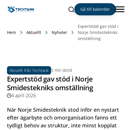
Sök
Gå till kalender
Expertstöd gav stöd i
Hem
Aktuellt
Nyheter
Norje Smidestekniks
omställning
5 min lästid
Aktuellt från Techtank
Expertstöd gav stöd i Norje
Smidestekniks omställning
4 april 2026
När Norje Smidesteknik stod inför en nystart
efter ägarbyte och omorganisation fanns ett
tydligt behov av struktur, inte minst kopplat