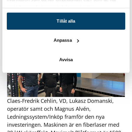
senaste året har företaget investerat tungt i ny
samlat in när du har använt deras tjänster.
teknik, bland annat en fiberlaser som gjort det
möjligt att ta hem mycket av produktionen.
Tillåt alla
Anpassa
Avvisa
Claes-Fredrik Cehlin, VD, Lukasz Domanski,
operatör samt och Magnus Alvén,
Ledningssystem/Inköp framför den nya
investeringen. Maskinen är en fiberlaser med