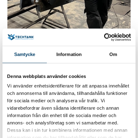
Samtycke
Information
Om
En av Norje Smidestekniks svetsare, Joel Brolin.
Denna webbplats använder cookies
Vi använder enhetsidentifierare för att anpassa innehållet
En del av en större positiv
och annonserna till användarna, tillhandahålla funktioner
för sociala medier och analysera vår trafik. Vi
utveckling
vidarebefordrar även sådana identifierare och annan
information från din enhet till de sociala medier och
annons- och analysföretag som vi samarbetar med.
Parallellt med certifieringsarbetet har Norje
Dessa kan i sin tur kombinera informationen med annan
Smidesteknik gjort flera andra satsningar. Under det
information som du har tillhandahållit eller som de har