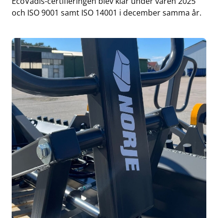
EcoVadis-certifieringen blev klar under våren 2025
och ISO 9001 samt ISO 14001 i december samma år.