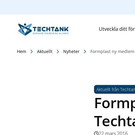
Utveckla ditt fö
Hem
Aktuellt
Nyheter
Formplast ny medlem 
Aktuellt från Techta
Formp
Techt
22 mars 2016