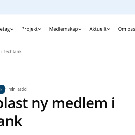
retag
Projekt
Medlemskap
Aktuellt
Om os
i Techtank
1 min lästid
nk
last ny medlem i
ank