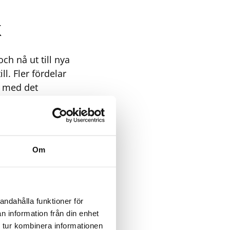
k
ch nå ut till nya
l. Fler fördelar
l med det
n. Techtank har
s utveckling
ojektledare på
grundades 1955
Om
detaljer enligt
an levererar
h genom
 Broby i
andahålla funktioner för
företagets egen
n information från din enhet
 tur kombinera informationen