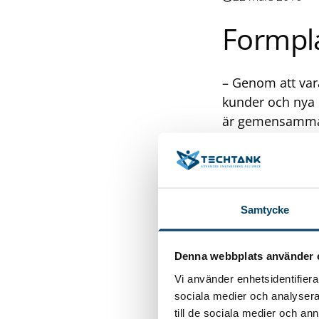
Formpl
– Genom att vara
kunder och nya 
är gemensamma ut
administrativa o
också många int
och framtida lös
Formplast, det 
Samtycke
och har lång erf
flera metoder: 
kompletta produ
Denna webbplats använder 
montering av ko
Vi använder enhetsidentifierar
nordöstra Skåne
sociala medier och analysera 
webbplats >>
till de sociala medier och a