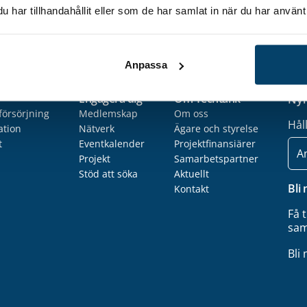
har tillhandahållit eller som de har samlat in när du har använt 
Anpassa
Engagera dig
Om Techtank
Nyh
försörjning
Medlemskap
Om oss
Hål
ation
Nätverk
Ägare och styrelse
t
Eventkalender
Projektfinansiärer
E-
post
Projekt
Samarbetspartner
Stöd att söka
Aktuellt
Bli
Kontakt
Få 
sam
Bli