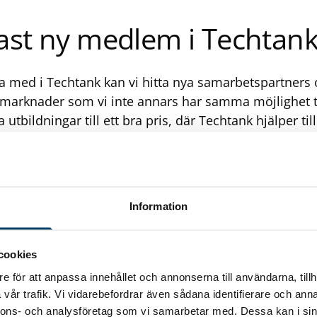
ast ny medlem i Techtan
 med i Techtank kan vi hitta nya samarbetspartners o
marknader som vi inte annars har samma möjlighet til
bildningar till ett bra pris, där Techtank hjälper til
ch samlar ihop deltagare från flera företag i regione
ressanta föreläsningar med information om industrin
ningar som vi gärna tar del av, säger Ola Listerud, pr
senaste medlemsföretaget i Techtank. AB Formplast 
Information
arenhet när det gäller att omvandla plast till formade 
vakuumformning, tryckformning och varmbockning. M
kter genom efterbearbetning i CNC-styrda fräsar oc
cookies
mponenter i de formade detaljerna. Formplast finns i
e för att anpassa innehållet och annonserna till användarna, tillh
 och har runt 40 anställda.
Läs mer om Formplast på 
vår trafik. Vi vidarebefordrar även sådana identifierare och anna
nnons- och analysföretag som vi samarbetar med. Dessa kan i sin