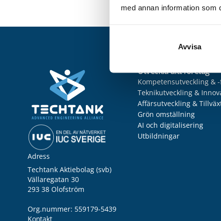
med annan information som du 
Avvisa
Utveckla ditt företag
Kompetensutveckling & -
Teknikutveckling & Innov
Affärsutveckling & Tillväx
Grön omställning
AI och digitalisering
Utbildningar
Adress
Techtank Aktiebolag (svb)
Vällaregatan 30
293 38 Olofström
Org.nummer: 559179-5439
Kontakt