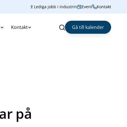
Lediga jobb i industrin
Event
Kontakt
s
Kontakt
Gå till kalender
Sök
ar på