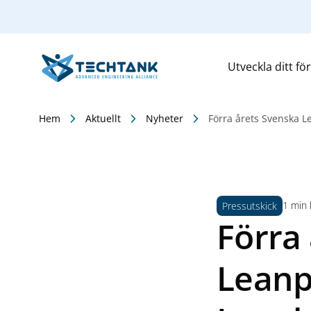
Utveckla ditt fö
Hem
Aktuellt
Nyheter
Förra årets Svenska 
1 min 
Pressutskick
Förra
Leanp