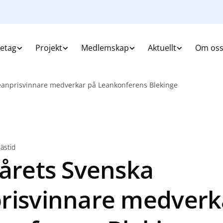
retag
Projekt
Medlemskap
Aktuellt
Om os
Leanprisvinnare medverkar på Leankonferens Blekinge
lästid
 årets Svenska
risvinnare medverk