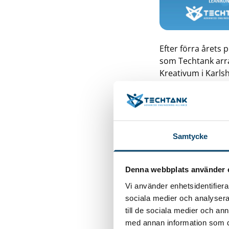
Efter förra årets
som Techtank arr
Kreativum i Karlsh
Hallsberg, som be
Temat för årets
förändringsarb
industrikluster
Samtycke
om sin resa med
Boards on Fire 
Denna webbplats använder 
och berättar om
Vi använder enhetsidentifierar
program
sociala medier och analysera 
till de sociala medier och a
med annan information som du 