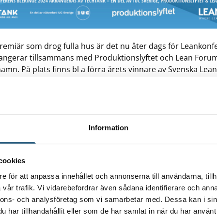
 premiär som drog fulla hus är det nu åter dags för Leankonf
angerar tillsammans med Produktionslyftet och Lean Foru
amn. På plats finns bl a förra årets vinnare av Svenska Leanp
rättar om sitt leanarbete och framgångsfaktorer kring det.
 konferens är
Lean – grunden för ett kraftfullt
ete
. Flera regionala företag, tillika medlemmar i Tec
, finns också på programmet. YTAB från Näsum kommer
Information
 Produktionslyftet och vilket värde det ger företaget
och Holtab med verksamhet i bl a Tingsryd och Olof
cookies
 hur man lyckas med digital daglig styrning.
Till mer
e för att anpassa innehållet och annonserna till användarna, tillh
vår trafik. Vi vidarebefordrar även sådana identifierare och anna
nnons- och analysföretag som vi samarbetar med. Dessa kan i sin
har tillhandahållit eller som de har samlat in när du har använt 