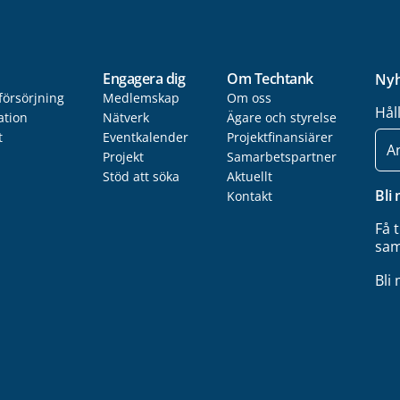
Engagera dig
Om Techtank
Nyh
försörjning
Medlemskap
Om oss
Hål
ation
Nätverk
Ägare och styrelse
t
Eventkalender
Projektfinansiärer
E-
post
Projekt
Samarbetspartner
Stöd att söka
Aktuellt
Bli
Kontakt
Få 
sam
Bli