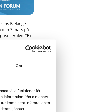
erens Blekinge
m den 7 mars på
riset, Volvo CE i
htanks
 att berätta
Om
. Växjöbaserade
ström medverkar
 information om
andahålla funktioner för
n information från din enhet
 tur kombinera informationen
deras tjänster.