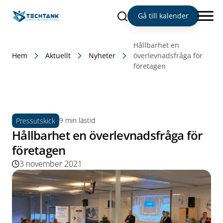
Sök
Gå till kalender
Hållbarhet en
Hem
Aktuellt
Nyheter
överlevnadsfråga för
företagen
9 min lästid
Pressutskick
Hållbarhet en överlevnadsfråga för
företagen
3 november 2021