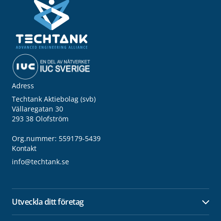
Adress
Techtank Aktiebolag (svb)
Vällaregatan 30
293 38 Olofström
Org.nummer: 559179-5439
Kontakt
info@techtank.se
Utveckla ditt företag
Öpp