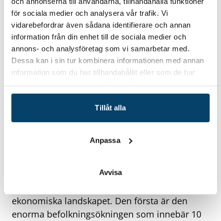
och annonserna till användarna, tillhandahålla funktioner
för sociala medier och analysera vår trafik. Vi
vidarebefordrar även sådana identifierare och annan
information från din enhet till de sociala medier och
annons- och analysföretag som vi samarbetar med.
Dessa kan i sin tur kombinera informationen med annan
information som du har tillhandahållit eller som de har
samlat in när du har använt deras tjänster.
Tillåt alla
Olof Hällerman, Stena Circular Consulting
Cirkulär ekonomi är på mångas läppar idag,
Anpassa
men varför är det egentligen så viktigt? Om
detta pratade Olof Hällerman, seniorkonsult på
Avvisa
Stena Circular Consulting. Han visade på två
globala megatrender som formar det
ekonomiska landskapet. Den första är den
enorma befolkningsökningen som innebär 10