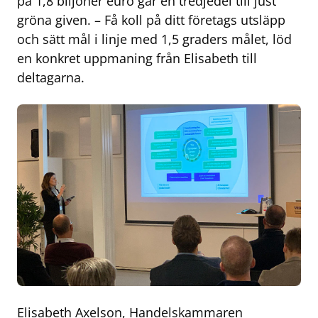
på 1,8 biljoner euro går en tredjedel till just
gröna given. – Få koll på ditt företags utsläpp
och sätt mål i linje med 1,5 graders målet, löd
en konkret uppmaning från Elisabeth till
deltagarna.
Elisabeth Axelson, Handelskammaren