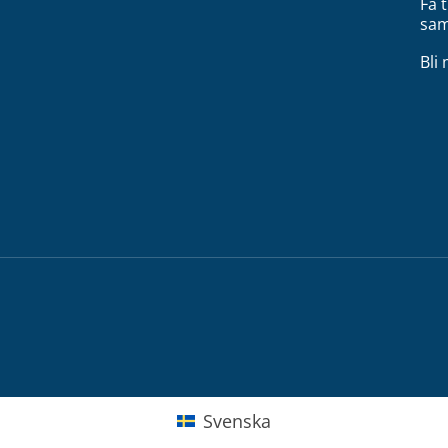
Få 
sam
Bli
Svenska