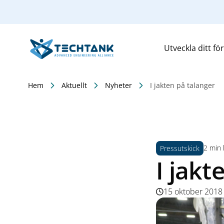
Utveckla ditt fö
Hem
Aktuellt
Nyheter
I jakten på talanger
2 min 
Pressutskick
I jakt
15 oktober 2018