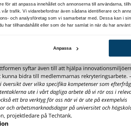
e för att anpassa innehållet och annonserna till användarna, tillh
vår trafik. Vi vidarebefordrar även sådana identifierare och anna
nnons- och analysföretag som vi samarbetar med. Dessa kan i sin
har tillhandahållit eller som de har samlat in när du har använt 
gheter för både företag och talanger
tt synas i rätt kanaler och nätverk. Dessutom är det vi
Anpassa
va har koll på vad som efterfrågas i regionen. Ett an
personer med spetskompetens som söker jobb eller pl
attformen syftar även till att hjälpa innovationsmiljöer
tt kunna bidra till medlemmarnas rekryteringsarbete.
i översikt över vilka specifika kompetenser som efterfråg
 tentaklerna ute i vårt dagliga arbete då vi rör oss i rele
ckså ett bra verktyg för oss när vi är ute på exempelvis
or och arbetsmarknadsdagar på universitet och högskolo
n, projektledare på Techtank.
ion