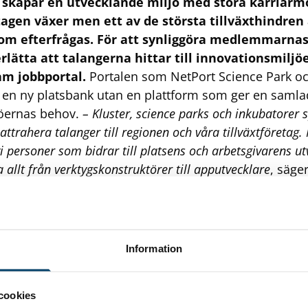
skapar en utvecklande miljö med stora karriärmö
agen växer men ett av de största tillväxthindren ä
om efterfrågas. För att synliggöra medlemmarna
rlätta att talangerna hittar till innovationsmiljö
m jobbportal.
Portalen som NetPort Science Park o
e en ny platsbank utan en plattform som ger en samla
jöernas behov.
– Kluster, science parks och inkubatorer 
t attrahera talanger till regionen och våra tillväxtföretag
 personer som bidrar till platsens och arbetsgivarens utve
 allt från verktygskonstruktörer till apputvecklare
, säge
ektledare på NetPort Science Park.
Information
cookies