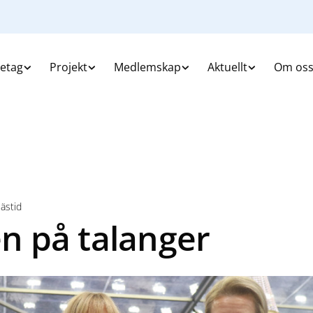
retag
Projekt
Medlemskap
Aktuellt
Om os
lästid
en på talanger