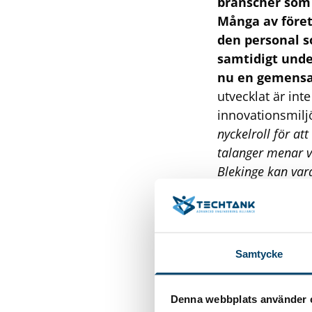
branscher som 
Många av föret
den personal s
samtidigt unde
nu en gemensa
utvecklat är int
innovationsmil
nyckelroll för at
talanger menar vi
Blekinge kan vara
Johansson, proj
Samtycke
Denna webbplats använder 