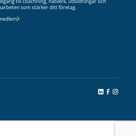
tillgång till coachning, nätverk, utbildningar och
arbeten som stärker ditt företag.
 medlem
Social Icon
Social Icon
Social Ic