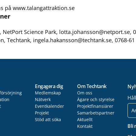
ns på
www.talangattraktion.se
ner
, NetPort Science Park,
lotta.johansson@netport.se
, 
on, Techtank,
ingela.hakansson@techtank.se
, 0768-61
Engagera dig
Om Techtank
Nyh
försörjning
Medlemskap
Om oss
Hål
ation
Nätverk
Ägare och styrelse
t
Eventkalender
Projektfinansiärer
E-
post
Projekt
Samarbetspartner
Stöd att söka
Aktuellt
Bli
Kontakt