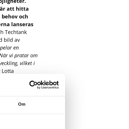
jligheter.
r att hitta
s behov och
erna lanseras
ch Techtank
d bild av
spelar en
. När vi pratar om
ckling, vilket i
r Lotta
Om