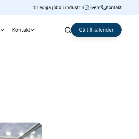
Lediga jobb i industrin
Event
Kontakt
s
Kontakt
Gå till kalender
Sök