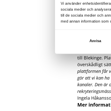
Vi använder enhetsidentifierar
sociala medier och analysera 
till de sociala medier och a
med annan information som du 
Belyser möjli
Det handlar om a
Avvisa
medlemmarna själ
underlätta för 
till Blekinge. Pl
överskådligt sä
plattformen får v
gör att vi kan ha
kanaler. Den är o
rekryteringsmäss
Ingela Håkansso
Mer informat