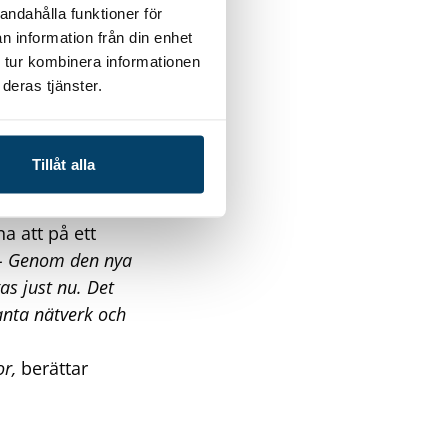
andahålla funktioner för
n information från din enhet
 tur kombinera informationen
deras tjänster.
ktigt att
Tillåt alla
nat syfte är att
anerar söka sig
na att på ett
– Genom den nya
as just nu. Det
vanta nätverk och
r,
berättar