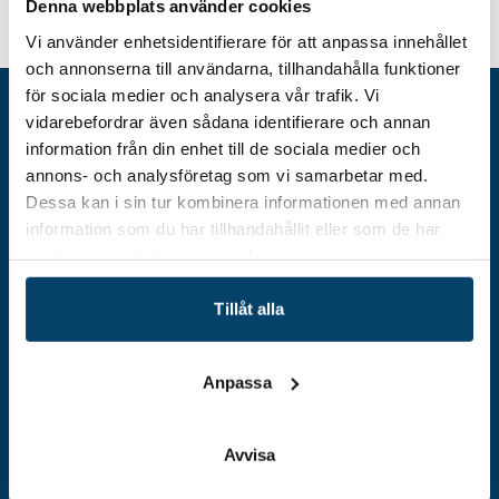
Denna webbplats använder cookies
Vi använder enhetsidentifierare för att anpassa innehållet
och annonserna till användarna, tillhandahålla funktioner
för sociala medier och analysera vår trafik. Vi
vidarebefordrar även sådana identifierare och annan
information från din enhet till de sociala medier och
annons- och analysföretag som vi samarbetar med.
Dessa kan i sin tur kombinera informationen med annan
information som du har tillhandahållit eller som de har
samlat in när du har använt deras tjänster.
Tillåt alla
Adress
Techtank Aktiebolag (svb)
Vällaregatan 30
Anpassa
293 38 Olofström
Org.nummer: 559179-5439
Avvisa
Kontakt
info@techtank.se