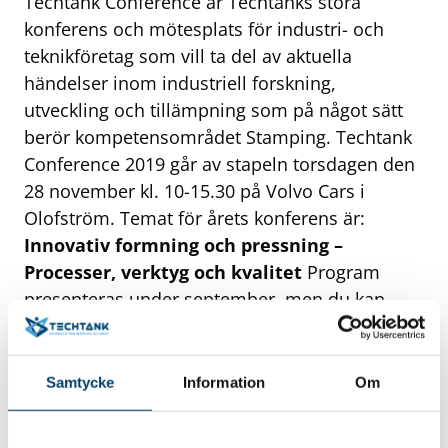
Techtank Conference är Techtanks stora
konferens och mötesplats för industri- och
teknikföretag som vill ta del av aktuella
händelser inom industriell forskning,
utveckling och tillämpning som på något sätt
berör kompetensområdet Stamping. Techtank
Conference 2019 går av stapeln torsdagen den
28 november kl. 10-15.30 på Volvo Cars i
Olofström. Temat för årets konferens är:
Innovativ formning och pressning –
Processer, verktyg och kvalitet
Program
presenteras under september, men du kan
redan nu boka din plats på konferensen via:
https://bokning.techtank.se/seminarier/3724-
techtank-conference/
Varmt välkommen!
Samtycke
Information
Om
Här kan du läsa mer om tidigare års Techtank
Conference >>