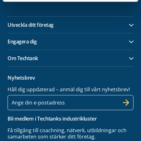
Utveckla ditt företag
Öpp
Engagera dig
Öpp
Om Techtank
Öpp
Nyhetsbrev
Håll dig uppdaterad – anmäl dig till vårt nyhetsbrev!
E-
post
Bli medlem i Techtanks industrikluster
Få tillgång till coachning, nätverk, utbildningar och
samarbeten som stärker ditt företag.