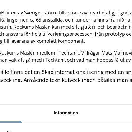
 är en av Sveriges större tillverkare av bearbetat gjutgods
 i Kallinge med ca 65 anställda, och kunderna finns framför a
strin. Kockums Maskin kan med sitt gjuteri- och bearbetn
ch ansvara för hela tillverkningsprocessen, från prototyp o
 till leverans av komplett komponent.
 Kockums Maskin medlem i Techtank. Vi frågar Mats Malmqvi
 man valt att gå med i Techtank och vad man hoppas få ut a
älle finns det en ökad internationalisering med en s
tveckling. Angående teknikutvecklingen påtalas man att
klingen. Vi behöver tillsammans hjälpas åt för inte b
 förarsätet. Dessa hot (eller möjligheter) ställer högre
törer i Sverige. Vi på Kockums Maskin tror att det fr
ghet är bli bättre och utveckla oss positivt. Techtan
Information
 att vi tillsammans med andra företag kan utveckla oss 