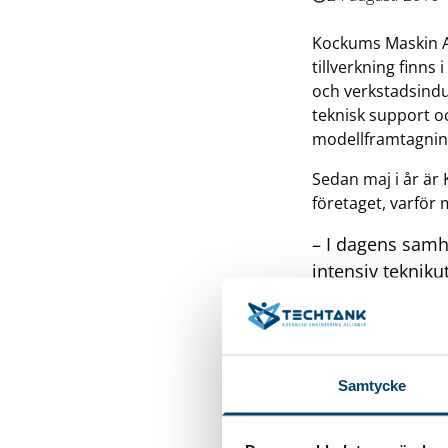
Kockums Maskin AB
tillverkning finns
och verkstadsindu
teknisk support o
modellframtagning
Sedan maj i år är
företaget, varför
– I dagens samh
intensiv tekniku
början av utvec
utan även sitta i
som underleveran
möta denna möjli
Samtycke
med sitt nätverk