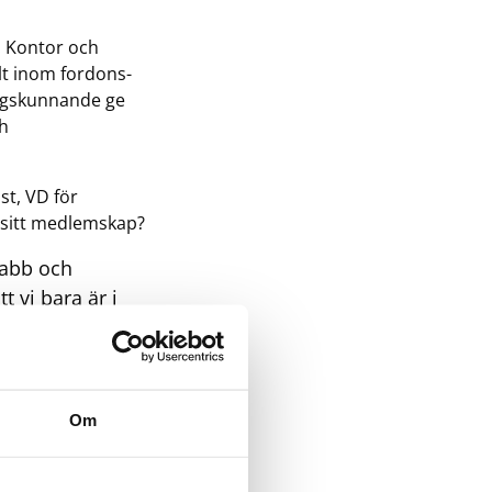
. Kontor och
llt inom fordons-
ingskunnande ge
ch
st, VD för
v sitt medlemskap?
nabb och
 vi bara är i
ara hinna med
 krav på oss
ämsta sättet att
k erbjuder idag
Om
i rätt riktning.