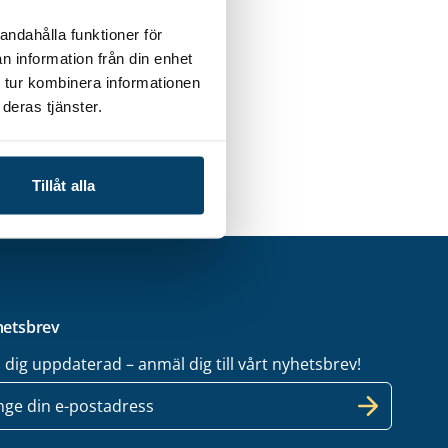
ill passa på att
andahålla funktioner för
n information från din enhet
m vi har stora
 tur kombinera informationen
am är vårt
deras tjänster.
sa.
Tillåt alla
etsbrev
l dig uppdaterad – anmäl dig till vårt nyhetsbrev!