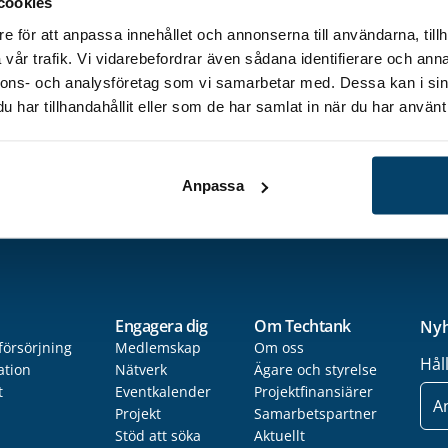
cookies
 har ni något nytt på gång på Kockums Maskin som du v
e för att anpassa innehållet och annonserna till användarna, tillh
vår trafik. Vi vidarebefordrar även sådana identifierare och anna
illfället intensivt med flera nya potentiella detaljer so
nnons- och analysföretag som vi samarbetar med. Dessa kan i sin
tt kunna ro hem. Något som jag gärna också lyfter fr
har tillhandahållit eller som de har samlat in när du har använt 
interna processer och ständiga vilja att förbättra des
kums Maskin AB på deras egen webbplats >>
Anpassa
Engagera dig
Om Techtank
Nyh
försörjning
Medlemskap
Om oss
Hål
ation
Nätverk
Ägare och styrelse
t
Eventkalender
Projektfinansiärer
E-
post
Projekt
Samarbetspartner
Stöd att söka
Aktuellt