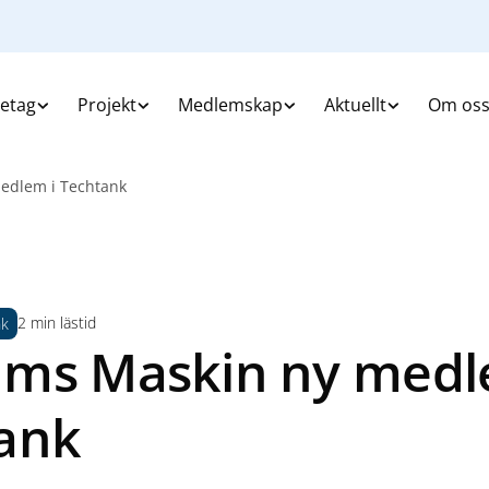
retag
Projekt
Medlemskap
Aktuellt
Om os
edlem i Techtank
2 min lästid
nk
ms Maskin ny medl
ank