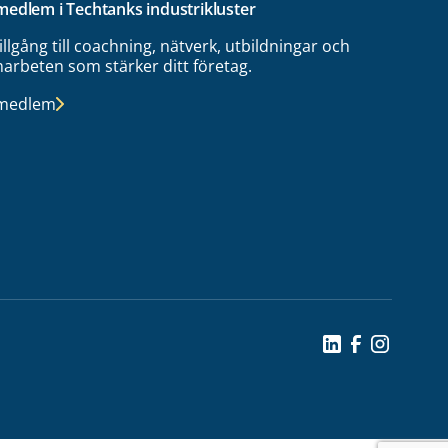
 medlem i Techtanks industrikluster
tillgång till coachning, nätverk, utbildningar och
arbeten som stärker ditt företag.
 medlem
Social Icon
Social Icon
Social Ic