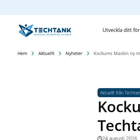
Utveckla ditt fö
Hem
Aktuellt
Nyheter
Kockums Maskin ny m
Aktuellt från Techta
Kocku
Techt
24 augusti 2016