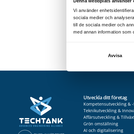
Denna webbplats använder 
Avslutningsvis,
Vi använder enhetsidentifierar
lyfta fram?
sociala medier och analysera 
– Vi jobbar för t
till de sociala medier och a
förhoppningar a
med annan information som du 
arbete med våra 
Läs mer om Koc
Avvisa
Utveckla ditt företag
Kompetensutveckling & -
Teknikutveckling & Innov
Affärsutveckling & Tillväx
Grön omställning
AI och digitalisering