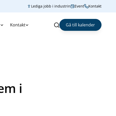
Lediga jobb i industrin
Event
Kontakt
s
Kontakt
Gå till kalender
Sök
em i