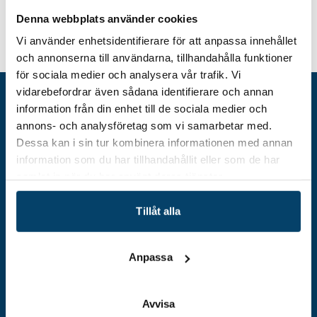
om du önskar delta i eller vill veta mer om våra
utbildningar:
ingela.hakansson@techtank.se
,
Denna webbplats använder cookies
076-861 27 44.
Vi använder enhetsidentifierare för att anpassa innehållet
och annonserna till användarna, tillhandahålla funktioner
för sociala medier och analysera vår trafik. Vi
vidarebefordrar även sådana identifierare och annan
information från din enhet till de sociala medier och
annons- och analysföretag som vi samarbetar med.
Dessa kan i sin tur kombinera informationen med annan
information som du har tillhandahållit eller som de har
samlat in när du har använt deras tjänster.
Tillåt alla
Adress
Techtank Aktiebolag (svb)
Anpassa
Vällaregatan 30
293 38 Olofström
Avvisa
Org.nummer: 559179-5439