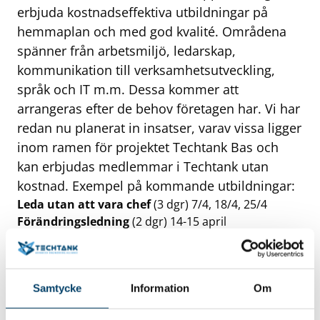
erbjuda kostnadseffektiva utbildningar på
hemmaplan och med god kvalité. Områdena
spänner från arbetsmiljö, ledarskap,
kommunikation till verksamhetsutveckling,
språk och IT m.m. Dessa kommer att
arrangeras efter de behov företagen har. Vi har
redan nu planerat in insatser, varav vissa ligger
inom ramen för projektet Techtank Bas och
kan erbjudas medlemmar i Techtank utan
kostnad. Exempel på kommande utbildningar:
Leda utan att vara chef
(3 dgr) 7/4, 18/4, 25/4
Förändringsledning
(2 dgr) 14-15 april
Projektledning
(3 dgr) 16-18 maj
Presentationsteknik
(ej datumsatt)
Strategisk kompetensförsörjning
(ej datumsatt)
Samtycke
Information
Om
Hör av dig till projektledare Ingela Håkansson