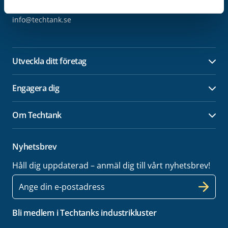
Kontakt
info@techtank.se
Utveckla ditt företag
Öpp
Engagera dig
Öpp
Om Techtank
Öpp
Nyhetsbrev
Håll dig uppdaterad – anmäl dig till vårt nyhetsbrev!
E-
post
Bli medlem i Techtanks industrikluster