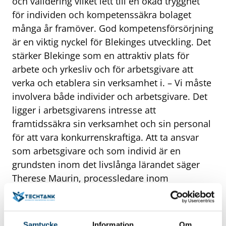
och validering vilket lett till en ökad trygghet
för individen och kompetenssäkra bolaget
många år framöver. God kompetensförsörjning
är en viktig nyckel för Blekinges utveckling. Det
stärker Blekinge som en attraktiv plats för
arbete och yrkesliv och för arbetsgivare att
verka och etablera sin verksamhet i. – Vi måste
involvera både individer och arbetsgivare. Det
ligger i arbetsgivarens intresse att
framtidssäkra sin verksamhet och sin personal
för att vara konkurrenskraftiga. Att ta ansvar
som arbetsgivare och som individ är en
grundsten inom det livslånga lärandet säger
Therese Maurin, processledare inom
kompetensförsörjning i Region Blekinge.
Samtycke
Information
Om