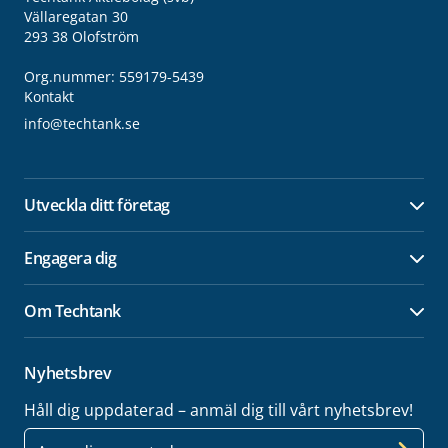
Vällaregatan 30
293 38 Olofström
Org.nummer: 559179-5439
Kontakt
info@techtank.se
Utveckla ditt företag
Öpp
Engagera dig
Öpp
Om Techtank
Öpp
Nyhetsbrev
Håll dig uppdaterad – anmäl dig till vårt nyhetsbrev!
E-