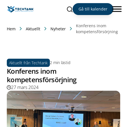
Sök
Gå till kalender
Konferens inom
Hem
Aktuellt
Nyheter
kompetensförsörjning
2 min lästid
Aktuellt från Techtank
Konferens inom
kompetensförsörjning
27 mars 2024