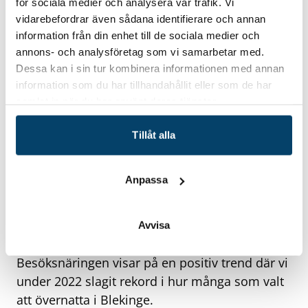
för sociala medier och analysera vår trafik. Vi
vidarebefordrar även sådana identifierare och annan
information från din enhet till de sociala medier och
Foto: Annika Persson
annons- och analysföretag som vi samarbetar med.
Nå Blekinges fulla potential
Dessa kan i sin tur kombinera informationen med annan
information som du har tillhandahållit eller som de har
– Nu tar vi första steget för att nå Blekinges
samlat in när du har använt deras tjänster.
fulla potential. När vi är klara med att ta fram
Blekinges varumärkesposition har vi ett
Tillåt alla
kraftfullt verktyg och en gemensam
utgångspunkt för att konsekvent och över tid
Anpassa
arbeta med regionens tillväxt, fortsätter Lotta
Johansson, projektledare Visit Blekinge.
Det finns förutsättningar som redan nu är
Avvisa
gynnsamma för Blekinge:
Besöksnäringen visar på en positiv trend där vi
under 2022 slagit rekord i hur många som valt
att övernatta i Blekinge.