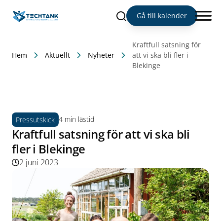
Sök
Gå till kalender
Kraftfull satsning för
Hem
Aktuellt
Nyheter
att vi ska bli fler i
Blekinge
4 min lästid
Pressutskick
Kraftfull satsning för att vi ska bli
fler i Blekinge
2 juni 2023