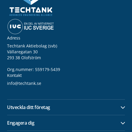
Adress
Techtank Aktiebolag (svb)
Vällaregatan 30
293 38 Olofström
Org.nummer: 559179-5439
Kontakt
info@techtank.se
Utveckla ditt företag
Öpp
Engagera dig
Öpp