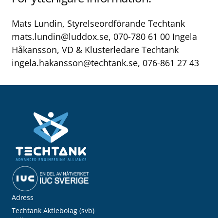
Mats Lundin, Styrelseordförande Techtank
mats.lundin@luddox.se
, 070-780 61 00 Ingela
Håkansson, VD & Klusterledare Techtank
ingela.hakansson@techtank.se
, 076-861 27 43
Adress
Techtank Aktiebolag (svb)