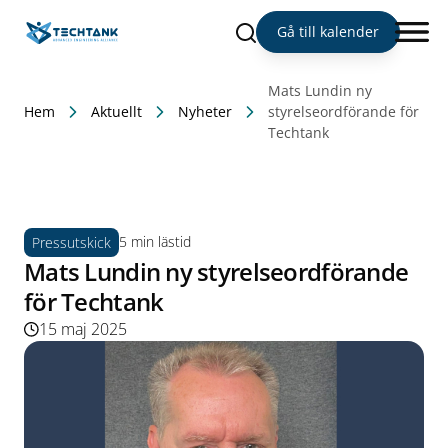
Sök
Gå till kalender
Mats Lundin ny
Hem
Aktuellt
Nyheter
styrelseordförande för
Techtank
5 min lästid
Pressutskick
Mats Lundin ny styrelseordförande
för Techtank
15 maj 2025