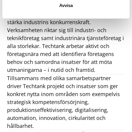
Avvisa
Techtank är ett industrikluster och en regional
utvecklingsaktör i Blekinge med uppdrag att
stärka industrins konkurrenskraft.
Verksamheten riktar sig till industri- och
teknikföretag samt industrinära tjänsteföretag i
alla storlekar. Techtank arbetar aktivt och
företagsnära med att identifiera företagens
behov och samordna insatser för att möta
utmaningarna – i nutid och framtid.
Tillsammans med olika samarbetspartner
driver Techtank projekt och insatser som ger
konkret nytta inom områden som exempelvis
strategisk kompetensförsörjning,
produktionseffektivisering, digitalisering,
automation, innovation, cirkularitet och
hållbarhet.