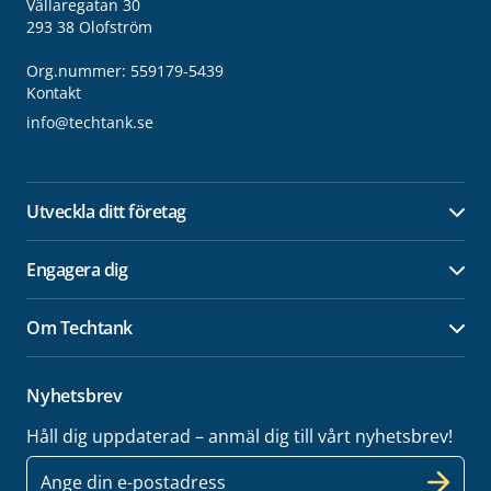
Vällaregatan 30
293 38 Olofström
Org.nummer: 559179-5439
Kontakt
info@techtank.se
Utveckla ditt företag
Öpp
Engagera dig
Öpp
Om Techtank
Öpp
Nyhetsbrev
Håll dig uppdaterad – anmäl dig till vårt nyhetsbrev!
E-
post