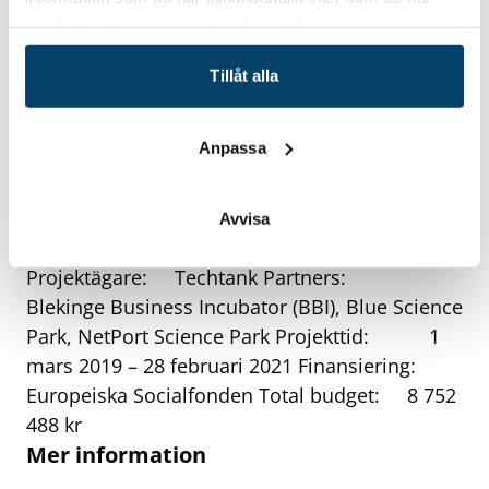
Hur kan vi öka antalet människor med utländsk
samlat in när du har använt deras tjänster.
bakgrund? Detta är viktiga frågor för företagets
arbetsgivarvarumärke, eller employer
Tillåt alla
branding, som också är ett av de områden vi
kommer att arbeta med i projektet, avslutar
Anpassa
Ingela Håkansson.
Fakta
Avvisa
Projektnamn: Framtidskompetens i Blekinge
Projektägare: Techtank Partners:
Blekinge Business Incubator (BBI), Blue Science
Park, NetPort Science Park Projekttid: 1
mars 2019 – 28 februari 2021 Finansiering:
Europeiska Socialfonden Total budget: 8 752
488 kr
Mer information