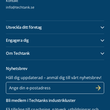
Kontakt
info@techtank.se
Utveckla ditt företag
Öpp
Engagera dig
Öpp
Om Techtank
Öpp
Nyhetsbrev
Håll dig uppdaterad – anmäl dig till vårt nyhetsbrev!
E-
post
Bli medlem i Techtanks industrikluster
Få tillgång till coachning, nätverk, utbildningar och