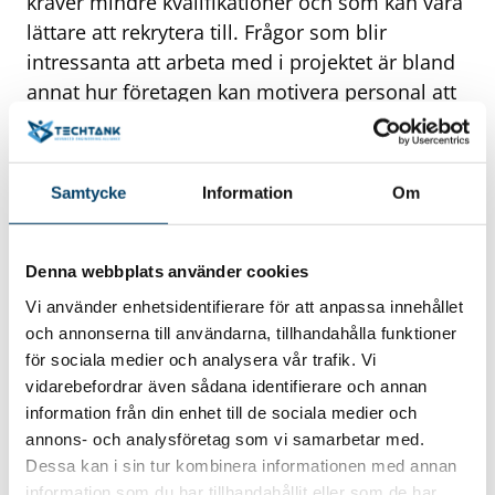
kräver mindre kvalifikationer och som kan vara
lättare att rekrytera till. Frågor som blir
intressanta att arbeta med i projektet är bland
annat hur företagen kan motivera personal att
vilja utvecklas och ta nästa steg på
kompetenstrappan, hur man kan arbeta med
mentorskap för att stötta ny personal och hur
Samtycke
Information
Om
företaget kan bredda sin rekryteringsbas. –
Eftersom det är svårt att hitta rätt kompetens
till industrin är det viktigt att arbeta med så
Denna webbplats använder cookies
brett perspektiv som möjligt. Det handlar
Vi använder enhetsidentifierare för att anpassa innehållet
många gånger om att se förbi stereotypen av
och annonserna till användarna, tillhandahålla funktioner
vilka som arbetar i industrin och se till hur man
för sociala medier och analysera vår trafik. Vi
vidarebefordrar även sådana identifierare och annan
rekryterar utifrån bland annat kön, ålder och
information från din enhet till de sociala medier och
etnicitet där det många gånger råder en
annons- och analysföretag som vi samarbetar med.
obalans. Hur kan vi till exempel bli bättre på att
Dessa kan i sin tur kombinera informationen med annan
attrahera fler kvinnor och unga till industrin?
information som du har tillhandahållit eller som de har