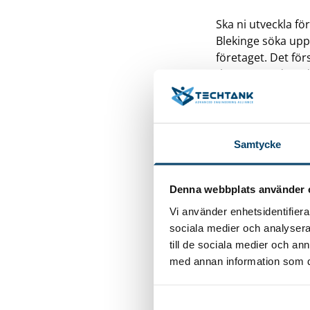
Ska ni utveckla fö
Blekinge söka upp 
företaget. Det för
the Gap med stöd 
Samtycke
Denna webbplats använder 
Det verktyg som a
Vi använder enhetsidentifierar
en plan för att ha
sociala medier och analysera 
kompetensförsörjn
till de sociala medier och a
behovskartläggnin
med annan information som du 
kompetenshöjande