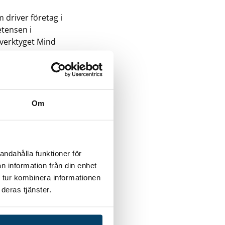
 driver företag i
etensen i
 verktyget Mind
Om
per er att ta fram
andahålla funktioner för
 med
n information från din enhet
mförd
 tur kombinera informationen
eck för
deras tjänster.