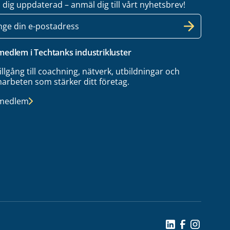
l dig uppdaterad – anmäl dig till vårt nyhetsbrev!
 medlem i Techtanks industrikluster
tillgång till coachning, nätverk, utbildningar och
arbeten som stärker ditt företag.
 medlem
Social Icon
Social Icon
Social Ic