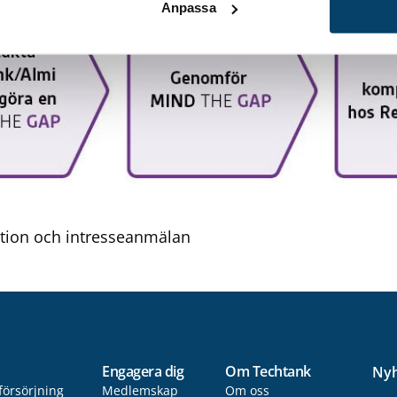
Anpassa
ation och intresseanmälan
Engagera dig
Om Techtank
Nyh
försörjning
Medlemskap
Om oss