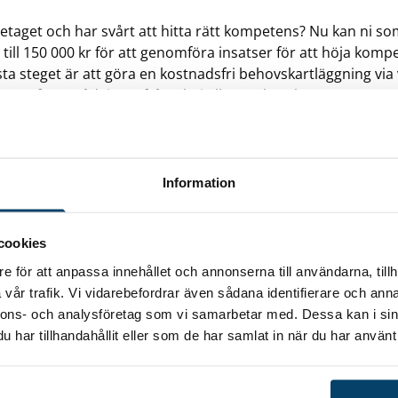
retaget och har svårt att hitta rätt kompetens? Nu kan ni som
till 150 000 kr för att genomföra insatser för att höja komp
sta steget är att göra en kostnadsfri behovskartläggning via
av erfarna rådgivare från Almi eller Techtank.
Information
cookies
nvänds för behovskartläggningen är Mind the Gap, som hjäl
e för att anpassa innehållet och annonserna till användarna, tillh
 tillgång till rätt kompetens framöver. Att arbeta strategiskt
vår trafik. Vi vidarebefordrar även sådana identifierare och anna
ing kommer ge vinst i längden och nå era mål. Efter geno
nnons- och analysföretag som vi samarbetar med. Dessa kan i sin
g finns möjlighet att via Region Blekinge söka kompetensch
har tillhandahållit eller som de har samlat in när du har använt 
 insatser.