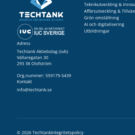
Teknikutveckling & Innov
Affärsutveckling & Tillväx
Grön omställning
AI och digitalisering
Utbildningar
Adress
Techtank Aktiebolag (svb)
Vällaregatan 30
293 38 Olofström
Org.nummer: 559179-5439
Kontakt
info@techtank.se
© 2026 Techtank
Integritetspolicy