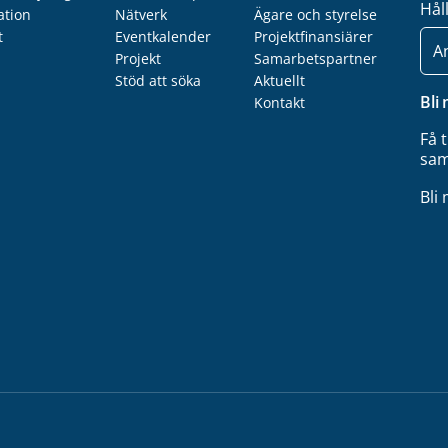
Hål
ation
Nätverk
Ägare och styrelse
t
Eventkalender
Projektfinansiärer
E-
post
Projekt
Samarbetspartner
Stöd att söka
Aktuellt
Bli
Kontakt
Få 
sam
Bli