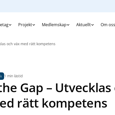
retag
Projekt
Medlemskap
Aktuellt
Om os
klas och väx med rätt kompetens
1 min lästid
nk
the Gap – Utvecklas
ed rätt kompetens