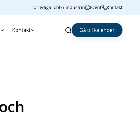
Lediga jobb i industrin
Event
Kontakt
s
Kontakt
Gå till kalender
Sök
 och