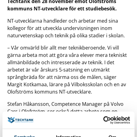
Techtank den 28 november emot Olofströms
kommuns NT-utvecklare för ett studiebesök.
NT-utvecklarna handleder och arbetar med sina
kollegor för att utveckla undervisningen inom
naturvetenskap och teknik på olika stadier i skolan.
– Vår omvärld blir allt mer teknikberoende. Vi vill
gärna arbeta mot att göra våra elever mera tekniskt
allmänbildade och intresserade av teknik. I det
arbetet är vår årskurs 5-satsning en utmärkt
språngbräda för att närma oss de målen, säger
Margit Kotkamaa, lärare på Vilboksskolan och en av
Olofströms kommuns NT-utvecklare.
Stefan Håkansson, Competence Manager på Volvo
Cars i Olofström, ser också detta arbete som en
viktig satsning för framtiden, och berättar mer om
Femteklass-projektet:
Samtycke
Information
Om