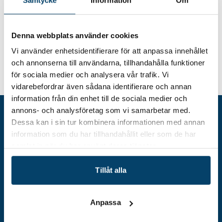
– Genom en upplevelse kommer eleverna under en
halvdag få inblick i hur teknik används inom
industrin. Upplägget bygger på tre olika delar: att få
Denna webbplats använder cookies
information, se med egna ögon samt få göra själva.
Vi hade tidigare ett Sjätteklass-projekt som var
Vi använder enhetsidentifierare för att anpassa innehållet
uppskattat så det känns bra att nu kunna sjösätta
och annonserna till användarna, tillhandahålla funktioner
Femteklass-projektet.
för sociala medier och analysera vår trafik. Vi
vidarebefordrar även sådana identifierare och annan
information från din enhet till de sociala medier och
annons- och analysföretag som vi samarbetar med.
Dessa kan i sin tur kombinera informationen med annan
information som du har tillhandahållit eller som de har
samlat in när du har använt deras tjänster.
Tillåt alla
Anpassa
Adress