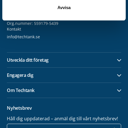
Techtank Aktiebolag (svb)
Vällaregatan 30
Avvisa
293 38 Olofström
Org.nummer: 559179-5439
Kontakt
info@techtank.se
Utveckla ditt företag
Öpp
Engagera dig
Öpp
Om Techtank
Öpp
Nyhetsbrev
Håll dig uppdaterad – anmäl dig till vårt nyhetsbrev!
E-