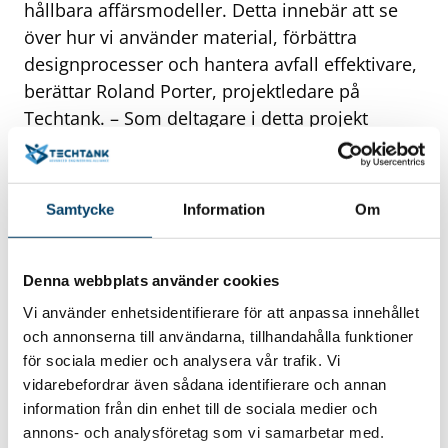
hållbara affärsmodeller. Detta innebär att se
över hur vi använder material, förbättra
designprocesser och hantera avfall effektivare,
berättar Roland Porter, projektledare på
Techtank. – Som deltagare i detta projekt
kommer ditt företag inte bara att bidra till en
grönare framtid, utan också få tillgång till nya
affärsmöjligheter med andra lokala företag.
Samtycke
Information
Om
Detta är din chans att vara en del av den
nödvändiga förändringen mot en mer hållbar
industri, berättar Anders Qvarnström,
Denna webbplats använder cookies
projektledare på NetPort Science Park.
Insatsen
Vi använder enhetsidentifierare för att anpassa innehållet
sker inom ramen för projektet Kickstart 2. Region
och annonserna till användarna, tillhandahålla funktioner
Blekinge är projektägare och partners är Blekinge
för sociala medier och analysera vår trafik. Vi
vidarebefordrar även sådana identifierare och annan
Tekniska Högskola, NetPort Science Park och
information från din enhet till de sociala medier och
Techtank. Projektet finansieras av Europeiska
annons- och analysföretag som vi samarbetar med.
regionala utvecklingsfonden och Region Blekinge.