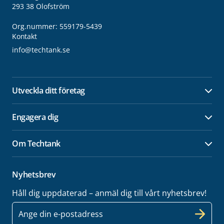
293 38 Olofström
Org.nummer: 559179-5439
Kontakt
info@techtank.se
Utveckla ditt företag
Öpp
Engagera dig
Öpp
Om Techtank
Öpp
Nyhetsbrev
Håll dig uppdaterad – anmäl dig till vårt nyhetsbrev!
E-
post