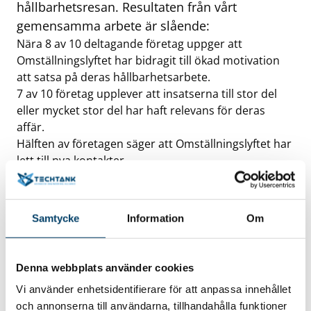
hållbarhetsresan. Resultaten från vårt
gemensamma arbete är slående:
Nära 8 av 10 deltagande företag uppger att
Omställningslyftet har bidragit till ökad motivation
att satsa på deras hållbarhetsarbete.
7 av 10 företag upplever att insatserna till stor del
eller mycket stor del har haft relevans för deras
affär.
Hälften av företagen säger att Omställningslyftet har
lett till nya kontakter.
IUC tackar för ett välfungerande samarbete
med samtliga projektpartner. Tillsammans har
Samtycke
Information
Om
vi visat att samverkan fungerar och skapar
värde och affärsnytta ute hos företagen. IUC:s
kompetenser, vår organisation och glöd för en
Denna webbplats använder cookies
grön, lönsam och jobbskapande industri i
Vi använder enhetsidentifierare för att anpassa innehållet
Sverige står redo för fortsatta samarbeten.
och annonserna till användarna, tillhandahålla funktioner