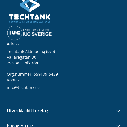
Adress
Techtank Aktiebolag (svb)
Vällaregatan 30
293 38 Olofström
Org.nummer: 559179-5439
Kontakt
info@techtank.se
Utveckla ditt företag
Öpp
Engagera dig