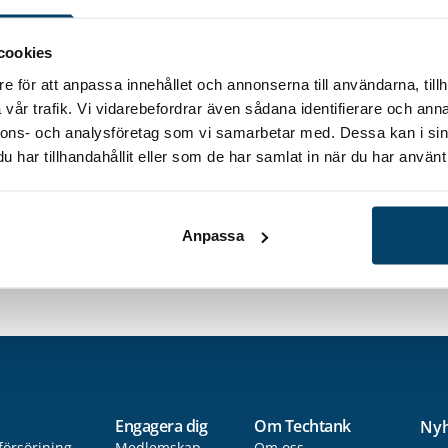
a och deras ämnesområden
cookies
Lund Tekniska Högskola Subject: Vibration analysis fo
mechanical presses Volvo Cars mentor: Toini Sjöqvis
e för att anpassa innehållet och annonserna till användarna, tillh
vår trafik. Vi vidarebefordrar även sådana identifierare och anna
a Högskola Simulation of elasticity in stamping dies
nnons- och analysföretag som vi samarbetar med. Dessa kan i sin
Sigvant & Johan Pilthammar Alexander Barlo, Aarhus 
har tillhandahållit eller som de har samlat in när du har använt 
ting failure in combined bending and tension Volvo C
ilsson, Blekinge Tekniska Högskola Subject: Quality 
 Volvo Cars mentor: Mats Sigvant Jagdish Jadhav, Ble
Anpassa
 of cushion movements on contact pressures in stam
Mats Sigvant & Johan Pilthammar
Engagera dig
Om Techtank
Nyh
försörjning
Medlemskap
Om oss