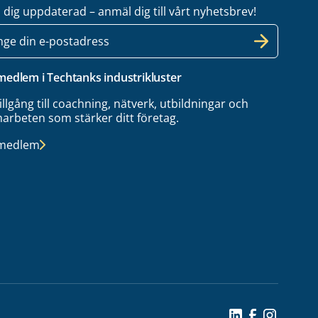
l dig uppdaterad – anmäl dig till vårt nyhetsbrev!
 medlem i Techtanks industrikluster
tillgång till coachning, nätverk, utbildningar och
arbeten som stärker ditt företag.
 medlem
Social Icon
Social Icon
Social Ic