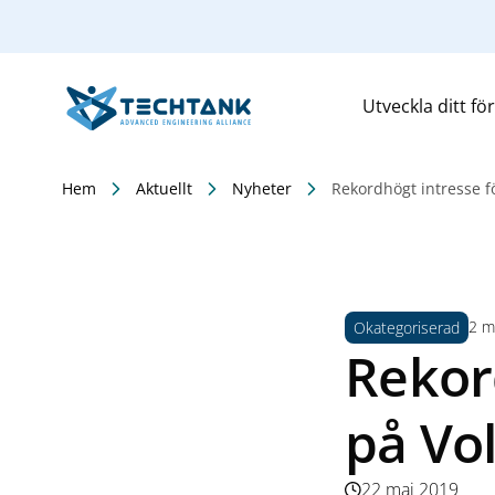
Utveckla ditt fö
Hem
Aktuellt
Nyheter
Rekordhögt intresse f
2 mi
Okategoriserad
Rekor
på Vol
22 maj 2019