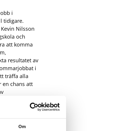
jobb i
 tidigare.
 Kevin Nilsson
gskola och
ra att ko
mma
um,
ta resultatet av
r sommarjobbat i
t träffa alla
år en chans att
av
 Johan
BTH. Johan
ch kommer att
li bättre än så?
Om