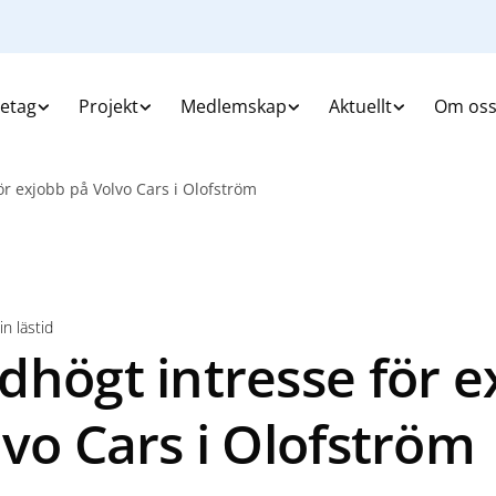
retag
Projekt
Medlemskap
Aktuellt
Om os
ör exjobb på Volvo Cars i Olofström
n lästid
dhögt intresse för e
vo Cars i Olofström