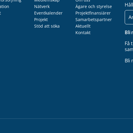
Hål
ation
Nätverk
Ägare och styrelse
t
Eventkalender
Projektfinansiärer
E-
post
Projekt
Samarbetspartner
Stöd att söka
Aktuellt
Bli
Kontakt
Få 
sam
Bli