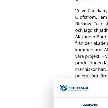
Volvo Cars kan gr
Olofström. Fem s
Blekinge Teknis
och Jagdish Jad
Alexander Barlo 
från den akadem
kommentarer Alex
våra projekt.
– V
produktionen lägg
människor här, al
polera våra färd
högkvalificerad
Pilthammar, han
bekräftar studen
användas mycket
Samtycke