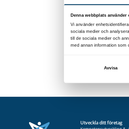
Studentern
Denna webbplats använder 
Julia Runesson, 
maintenance in 
Vi använder enhetsidentifierar
sociala medier och analysera 
Blekinge Teknisk
till de sociala medier och a
mentorer: Mats 
med annan information som du 
Subject: Predic
Sigvant Kevin N
material models
Avvisa
Högskola Effect
Cars mentorer: 
Utveckla ditt företag
Kompetensutveckling & -