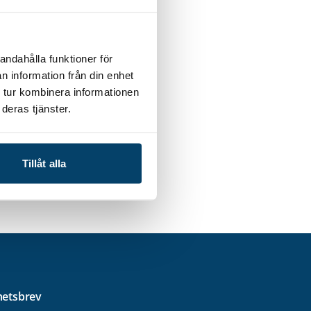
r predictive
t
Sara Allesson,
andahålla funktioner för
n information från din enhet
 Volvo Cars
 tur kombinera informationen
University
deras tjänster.
ars mentor: Mats
comparison of
kinge Tekniska
Tillåt alla
ping dies Volvo
etsbrev