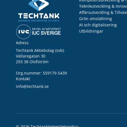
Teknikutveckling & Innov
Affärsutveckling & Tillväx
Grön omställning
AI och digitalisering
Utbildningar
Adress
Techtank Aktiebolag (svb)
Vällaregatan 30
293 38 Olofström
Org.nummer: 559179-5439
Kontakt
info@techtank.se
© 2026 Techtank
Integritetspolicy