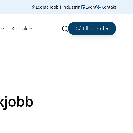
Lediga jobb i industrin
Event
Kontakt
s
Kontakt
Gå till kalender
Sök
xjobb