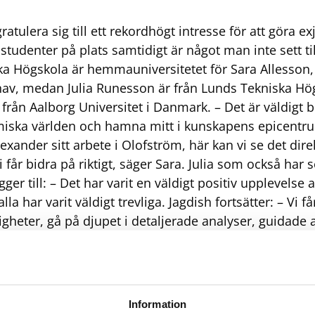
atulera sig till ett rekordhögt intresse för att göra ex
tudenter på plats samtidigt är något man inte sett till
ka Högskola är hemmauniversitetet för Sara Allesson,
hav, medan Julia Runesson är från Lunds Tekniska Hö
från Aalborg Universitet i Danmark. – Det är väldigt b
iska världen och hamna mitt i kunskapens epicentr
ander sitt arbete i Olofström, här kan vi se det direk
i får bidra på riktigt, säger Sara. Julia som också ha
er till: – Det har varit en väldigt positiv upplevelse at
la har varit väldigt trevliga. Jagdish fortsätter: – Vi f
igheter, gå på djupet i detaljerade analyser, guidade 
e personer som Johan, säger Jagdish med en nick mot
s mentor, Volvoingenjör och Industridoktorand vid 
tens slutsats. – Deras resultat har varit värdefulla o
 snart i våra kommande projekt. Kan det egentligen b
Information