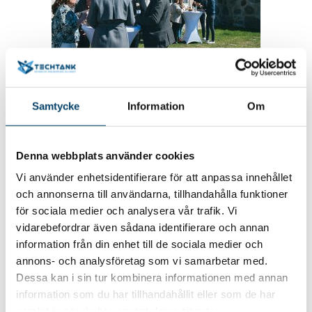
Dagen bjöd på strålande väder och många
Samtycke
Information
Om
valde att förlägga lunchpausen på innergården
mellan slottslängorna innan det var dags för
eftermiddagspasset på temat industrins
Denna webbplats använder cookies
kompetensförsörjning.
Vi använder enhetsidentifierare för att anpassa innehållet
och annonserna till användarna, tillhandahålla funktioner
för sociala medier och analysera vår trafik. Vi
vidarebefordrar även sådana identifierare och annan
information från din enhet till de sociala medier och
annons- och analysföretag som vi samarbetar med.
Dessa kan i sin tur kombinera informationen med annan
information som du har tillhandahållit eller som de har
samlat in när du har använt deras tjänster.