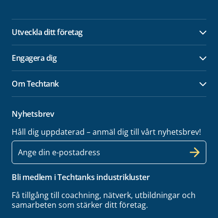
Utveckla ditt företag
Öpp
Engagera dig
Öpp
Om Techtank
Öpp
Nyhetsbrev
Håll dig uppdaterad – anmäl dig till vårt nyhetsbrev!
E-
post
Bli medlem i Techtanks industrikluster
Få tillgång till coachning, nätverk, utbildningar och
samarbeten som stärker ditt företag.