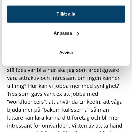
Tillåt alla
Först ut efter pausen var dagens moderator,
tillika Employer Branding-experten
Anna
Anpassa
Dyhre
, som ställde frågan Är du tillräckligt
attraktiv? Föreläsningen bjöd på aktuell fakta,
Avvisa
intressanta iakttagelser, inspirerande exempel
och inte minst många skratt. Frågor som
ställdes var bl a hur ska jag som arbetsgivare
vara attraktiv och intressant om ingen känner
till mig? Hur kan vi jobba mer med synlighet?
Tips som gavs var t ex att jobba med
”workfluencers”, att använda LinkedIn, att våga
bjuda mer på ”bakom kulisserna” så man
lättare kan lära känna ditt företag och bli mer
intressant för omvärlden. Vikten av att ta hand