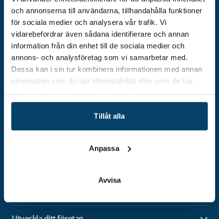
och annonserna till användarna, tillhandahålla funktioner
för sociala medier och analysera vår trafik. Vi
vidarebefordrar även sådana identifierare och annan
information från din enhet till de sociala medier och
annons- och analysföretag som vi samarbetar med.
Dessa kan i sin tur kombinera informationen med annan
information som du har tillhandahållit eller som de har
samlat in när du har använt deras tjänster.
Adress
Tillåt alla
Techtank Aktiebolag (svb)
Vällaregatan 30
293 38 Olofström
Anpassa
Org.nummer: 559179-5439
Kontakt
info@techtank.se
Avvisa
Utveckla ditt företag