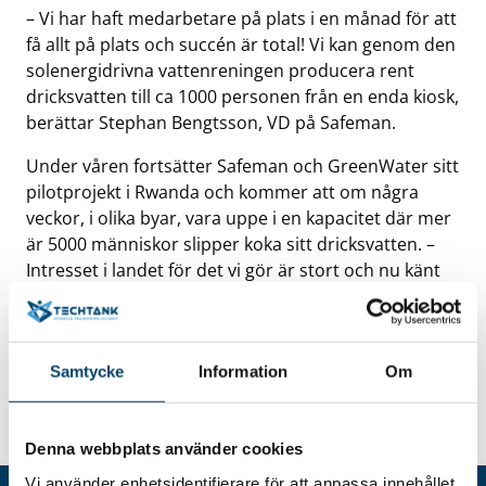
– Vi har haft medarbetare på plats i en månad för att
få allt på plats och succén är total! Vi kan genom den
solenergidrivna vattenreningen producera rent
dricksvatten till ca 1000 personen från en enda kiosk,
berättar Stephan Bengtsson, VD på Safeman.
Under våren fortsätter Safeman och GreenWater sitt
pilotprojekt i Rwanda och kommer att om några
veckor, i olika byar, vara uppe i en kapacitet där mer
är 5000 människor slipper koka sitt dricksvatten. –
Intresset i landet för det vi gör är stort och nu känt
hela vägen upp till landets president. Flera länder i
Central- och Västafrika har visat stort intresse för vår
lösning på ett stort och vardagsnära problem i dessa
Samtycke
Information
Om
länder.
Mer information finns på GreenWaters webb >>
Denna webbplats använder cookies
Vi använder enhetsidentifierare för att anpassa innehållet