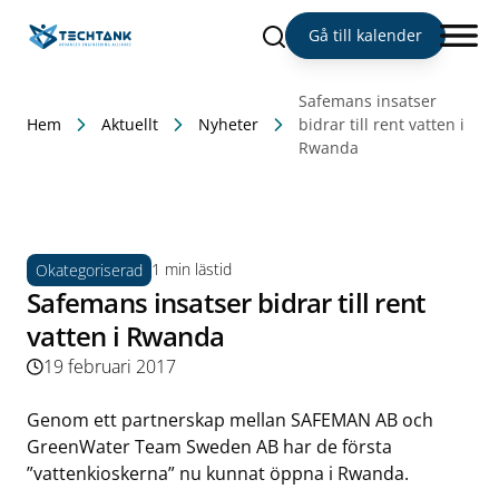
Sök
Gå till kalender
Safemans insatser
Hem
Aktuellt
Nyheter
bidrar till rent vatten i
Rwanda
1 min lästid
Okategoriserad
Safemans insatser bidrar till rent
vatten i Rwanda
19 februari 2017
Genom ett partnerskap mellan SAFEMAN AB och
GreenWater Team Sweden AB har de första
”vattenkioskerna” nu kunnat öppna i Rwanda.