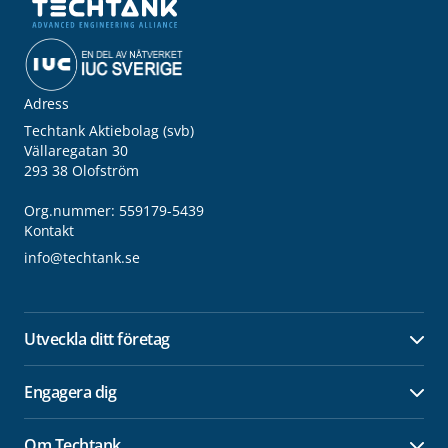
Adress
Techtank Aktiebolag (svb)
Vällaregatan 30
293 38 Olofström
Org.nummer: 559179-5439
Kontakt
info@techtank.se
Utveckla ditt företag
Öpp
Engagera dig
Öpp
Om Techtank