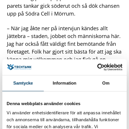
parets tankar gick söderut och så dök chansen
upp på Södra Cell i Mörrum.
– När jag åkte ner på intervjun kändes allt
jättebra – staden, jobbet och människorna här.
Jag har också fått väldigt fint bemötande från
företaget. Folk har gjort sitt bästa för att jag ska
känna mig välkommen och jag fick gå en
introduktion och en utbildning som var väldigt
bra uppstyrd. Sedan får du lov att ta det i din
egen takt här, så jag kände aldrig någon stress
Samtycke
Information
Om
över att komma som ny.
Denna webbplats använder cookies
Ett företag där man kan utvecklas
Vi använder enhetsidentifierare för att anpassa innehållet
I dag har Emma ansvar över en avdelning på
och annonserna till användarna, tillhandahålla funktioner
en av de två produktionslinjerna, men har som
för sociala medier och analysera vår trafik. Vi