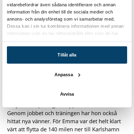
mål att lära sig två avdelningar till. Hon jobbar
vidarebefordrar även sådana identifierare och annan
mycket från ett kontrollrum, men är även ute i
information från din enhet till de sociala medier och
fabriken för dagliga kontroller och
annons- och analysföretag som vi samarbetar med.
arbetsuppgifter.
Dessa kan i sin tur kombinera informationen med annan
information som du har tillhandahållit eller som de har
– Vi jobbar som ett team tillsammans och det
samlat in när du har använt deras tjänster.
är roligt. Södra Cell känns verkligen som ett
Tillåt alla
företag där det går att utvecklas, säger hon.
Värt en flytt på 140 mil
Anpassa
Emma uppskattar naturen, havet och alla
närliggande vandringsstråk. Hon och sambon
Avvisa
packar gärna med sig lunch i en väska för att
avnjuta den på någon klippa med fin utsikt.
Genom jobbet och träningen har hon också
hittat nya vänner. För Emma var det helt klart
värt att flytta de 140 milen ner till Karlshamn