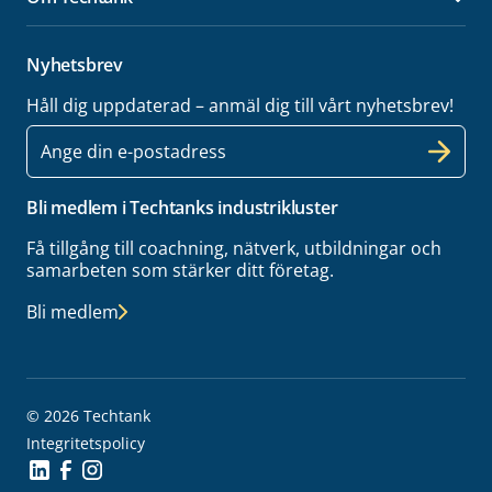
Öpp
Nyhetsbrev
Håll dig uppdaterad – anmäl dig till vårt nyhetsbrev!
E-
post
Bli medlem i Techtanks industrikluster
Få tillgång till coachning, nätverk, utbildningar och
samarbeten som stärker ditt företag.
Bli medlem
© 2026 Techtank
Integritetspolicy
Social Icon
Social Icon
Social Icon