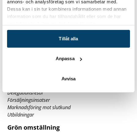
annons- och analysföretag som vi samarbetar med.
utreda patent och IPR
Dessa kan i sin tur kombinera informationen med annan
utreda om det behövs produktionsanpassning eller
information som du har tillhandahållit eller som de har
marknadsanpassning av till exempel design, CE-
samlat in när du har använt deras tjänster.
märkning eller produktsäkerhet
utreda frågor kopplade till Brexit.
Tillåt alla
Stödet kan inte användas till:
Löpande affärsutveckling
Anpassa
Materialinköp
Patentansökningar
Certifieringskostnader
Avvisa
Etableringskostnader
Delegationsresor
Försäljningsinsatser
Marknadsföring mot slutkund
Utbildningar
Grön omställning