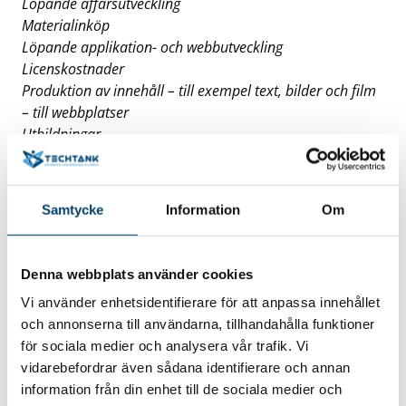
Löpande affärsutveckling
Materialinköp
Löpande applikation- och webbutveckling
Licenskostnader
Produktion av innehåll – till exempel text, bilder och film
– till webbplatser
Utbildningar
Marknadsföring mot kund t ex ny hemsida
Generell produktutveckling.
Samtycke
Information
Om
Internationalisering
Med dessa checkar har företag möjlighet att ta
Denna webbplats använder cookies
in extern kompetens för att förbereda en
Vi använder enhetsidentifierare för att anpassa innehållet
internationalisering. Exempel på projekt som
och annonserna till användarna, tillhandahålla funktioner
checken kan användas till:
för sociala medier och analysera vår trafik. Vi
skriva en strategi för internationalisering
vidarebefordrar även sådana identifierare och annan
göra marknadsundersökningar
information från din enhet till de sociala medier och
utreda frågor om försäkringar, avtal och lagstiftning