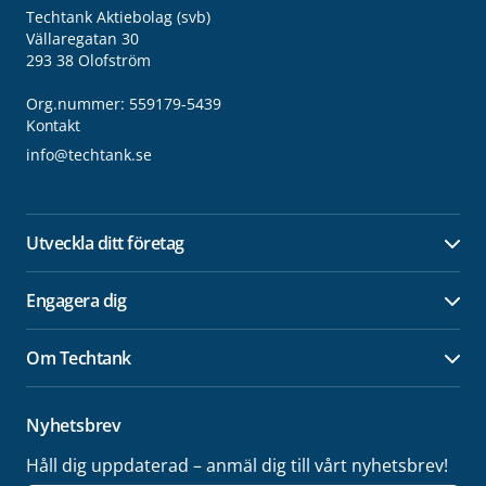
Techtank Aktiebolag (svb)
Vällaregatan 30
293 38 Olofström
Org.nummer: 559179-5439
Kontakt
info@techtank.se
Utveckla ditt företag
Öpp
Engagera dig
Öpp
Om Techtank
Öpp
Nyhetsbrev
Håll dig uppdaterad – anmäl dig till vårt nyhetsbrev!