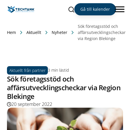
Sök
Gå till kalender
Sök företagsstöd och
Hem
Aktuellt
Nyheter
affärsutvecklingscheckar
via Region Blekinge
3 min lästid
Aktuellt från partner
Sök företagsstöd och
affärsutvecklingscheckar via Region
Blekinge
20 september 2022