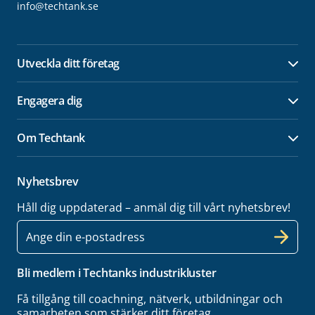
info@techtank.se
Utveckla ditt företag
Öpp
Engagera dig
Öpp
Om Techtank
Öpp
Nyhetsbrev
Håll dig uppdaterad – anmäl dig till vårt nyhetsbrev!
E-
post
Bli medlem i Techtanks industrikluster
Få tillgång till coachning, nätverk, utbildningar och
samarbeten som stärker ditt företag.