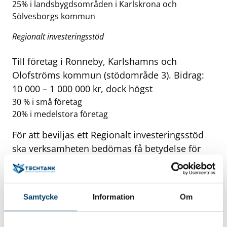
25% i landsbygdsområden i Karlskrona och
Sölvesborgs kommun
Regionalt investeringsstöd
Till företag i Ronneby, Karlshamns och
Olofströms kommun (stödområde 3). Bidrag:
10 000 – 1 000 000 kr, dock högst
30 % i små företag
20% i medelstora företag
För att beviljas ett Regionalt investeringsstöd
ska verksamheten bedömas få betydelse för
näringslivets utveckling i regionen eller annars
bedömas ha särskild betydelse för den
regionala utvecklingen. Det kan tex handla om
Samtycke
Information
Om
en nyetablering eller att många nya
arbetstillfällen skapas.