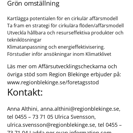
Grön omställning
Kartlägga potentialen för en cirkulär affärsmodell
Ta fram en strategi för cirkulära flöden/affärsmodell
Utveckla hållbara och resurseffektiva produkter och
tekniklösningar
Klimatanpassning och energieffektivisering.
Förstudier inför ansökningar inom Klimatklivet
Läs mer om Affärsutvecklingscheckarna och
övriga stöd som Region Blekinge erbjuder på:
www.regionblekinge.se/foretagsstod
Kontakt:
Anna Althini,
anna.althini@regionblekinge.se
,
tel 0455 – 73 71 05 Ulrica Svensson,
ulrica.svensson@regionblekinge.se
, tel 0455 –
73 71 04
Ladda ner ovan information som