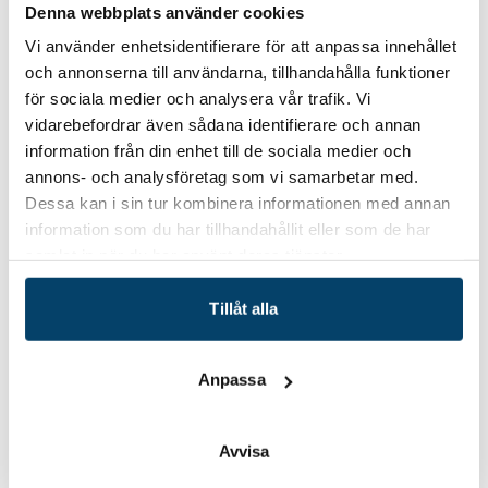
Affärsutvecklingscheckar
Denna webbplats använder cookies
Vi använder enhetsidentifierare för att anpassa innehållet
Affärsutvecklingscheckar är EU-medel för att
och annonserna till användarna, tillhandahålla funktioner
för sociala medier och analysera vår trafik. Vi
kickstarta Blekinge efter pandemin. Checkarna
vidarebefordrar även sådana identifierare och annan
kan sökas av livskraftiga företag med ett behov
information från din enhet till de sociala medier och
av att möta de nya förutsättningarna och som
annons- och analysföretag som vi samarbetar med.
har kapacitet och vilja att utvecklas. Checkarna
Dessa kan i sin tur kombinera informationen med annan
riktar sig till företag som har 1-249 anställda
information som du har tillhandahållit eller som de har
och en omsättning på minst 500 000 kr. Stöd
samlat in när du har använt deras tjänster.
kan sökas för att ta in en extern
expertkompetens i form av köp av konsult eller
Tillåt alla
projektanställning. Företag kan beviljas stöd
mellan 25 000 och 200 000 kr. Stödet uppgår till
Anpassa
75% av godkända kostnader. Checken kan
sökas för digitalisering, internationalisering
Avvisa
och grön omställning. Exempel på insatser
som stöd kan beviljas till;