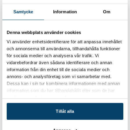
konceptet och har höga ambitioner för SPOK
Blekinge, säger Hanna Nilsson, strateg inom
Samtycke
Information
Om
kulturella och kreativa näringar, Region
Blekinge. De som väljs ut att ingå i testpanelen
får en ersättning på 10 000 kr och får möjlighet
Denna webbplats använder cookies
att ställa ut den prototyp som tas fram under
Vi använder enhetsidentifierare för att anpassa innehållet
testperioden.
och annonserna till användarna, tillhandahålla funktioner
Lansering 25 mars
för sociala medier och analysera vår trafik. Vi
vidarebefordrar även sådana identifierare och annan
information från din enhet till de sociala medier och
SPOK Blekinge lanseras på ett digitalt event
annons- och analysföretag som vi samarbetar med.
den 25 mars där man får veta mer om
Dessa kan i sin tur kombinera informationen med annan
konceptet och vilka möjligheter det kan ge.
information som du har tillhandahållit eller som de har
Men redan nu kan man läsa mer och anmäla
samlat in när du har använt deras tjänster.
sig till testpanel och lanseringsevent på
regionblekinge.se/spok
.
Tillåt alla
Kontaktpersoner för mer information