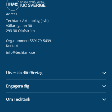
Adress
Techtank Aktiebolag (svb)
Vällaregatan 30
293 38 Olofström
Org.nummer: 559179-5439
Kontakt
info@techtank.se
Utveckla ditt företag
Öpp
Engagera dig
Öpp
Om Techtank
Öpp