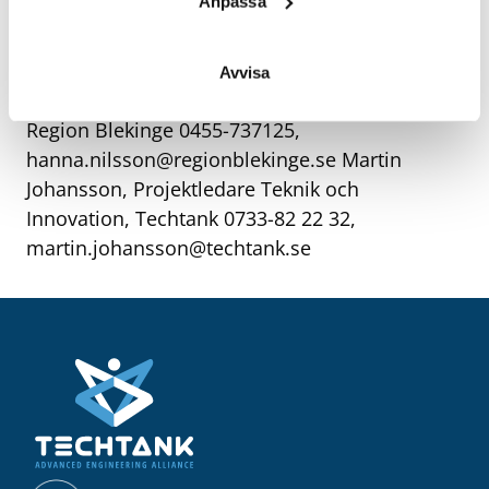
Anpassa
Görel Abramsson, Kulturstrateg, Region
Blekinge 0455-737210,
gorel.abramsson@regionblekinge.se
Hanna
Avvisa
Nilsson, Projektutvecklare och processtöd,
Region Blekinge 0455-737125,
hanna.nilsson@regionblekinge.se
Martin
Johansson, Projektledare Teknik och
Innovation, Techtank 0733-82 22 32,
martin.johansson@techtank.se