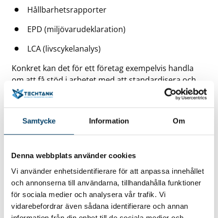
Hållbarhetsrapporter
EPD (miljövarudeklaration)
LCA (livscykelanalys)
Konkret kan det för ett företag exempelvis handla
om att få stöd i arbetet med att standardisera och
stärka en intern process eller att skapa en mall för
hur företagets hållbarhetsrapport ska se ut. Det kan
även handla om att initiera framtagandet av
Samtycke
Information
Om
miljövarudeklarationer (EPD:er) för företagets
produkter och mycket mer.
Denna webbplats använder cookies
Hur fungerar det?
Vi använder enhetsidentifierare för att anpassa innehållet
och annonserna till användarna, tillhandahålla funktioner
Ta kontakt med oss på Techtank och anmäl
för sociala medier och analysera vår trafik. Vi
intresse för expertstöd – se kontaktuppgifter
vidarebefordrar även sådana identifierare och annan
nedan
information från din enhet till de sociala medier och