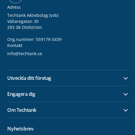
Adress
Techtank Aktiebolag (svb)
Vällaregatan 30
293 38 Olofström
Org.nummer: 559179-5439
Kontakt
info@techtank.se
Utveckla ditt företag
Öpp
Engagera dig
Öpp
Om Techtank
Öpp
Nyhetsbrev