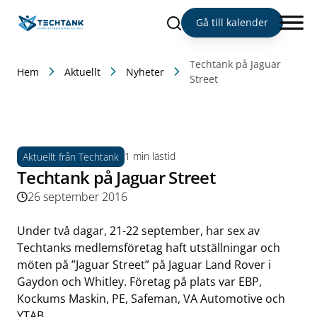
Sök
Gå till kalender
Techtank på Jaguar
Hem
Aktuellt
Nyheter
Street
1 min lästid
Aktuellt från Techtank
Techtank på Jaguar Street
26 september 2016
Under två dagar, 21-22 september, har sex av
Techtanks medlemsföretag haft utställningar och
möten på ”Jaguar Street” på Jaguar Land Rover i
Gaydon och Whitley. Företag på plats var EBP,
Kockums Maskin, PE, Safeman, VA Automotive och
YTAB.