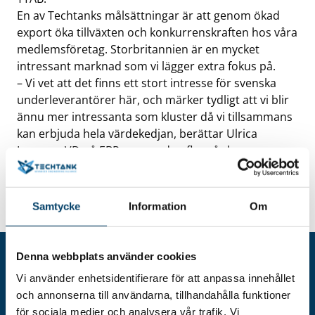
En av Techtanks målsättningar är att genom ökad
export öka tillväxten och konkurrenskraften hos våra
medlemsföretag. Storbritannien är en mycket
intressant marknad som vi lägger extra fokus på.
– Vi vet att det finns ett stort intresse för svenska
underleverantörer här, och märker tydligt att vi blir
ännu mer intressanta som kluster då vi tillsammans
kan erbjuda hela värdekedjan, berättar Ulrica
Larsson, VD på EBP, som sedan flera år levererar
komponenter till Storbritannien, men ser stora
möjligheter att öka exporten dit ytterligare.
Samtycke
Information
Om
Denna webbplats använder cookies
Vi använder enhetsidentifierare för att anpassa innehållet
och annonserna till användarna, tillhandahålla funktioner
för sociala medier och analysera vår trafik. Vi