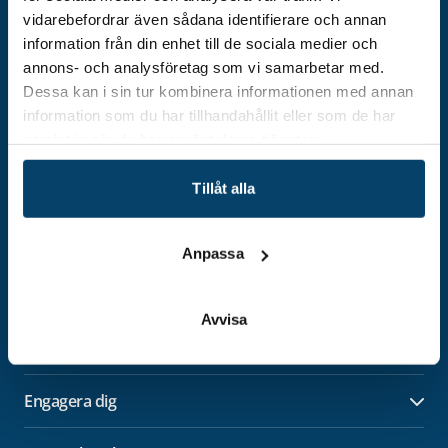
vidarebefordrar även sådana identifierare och annan
information från din enhet till de sociala medier och
annons- och analysföretag som vi samarbetar med.
Dessa kan i sin tur kombinera informationen med annan
Adress
information som du har tillhandahållit eller som de har
Techtank Aktiebolag (svb)
samlat in när du har använt deras tjänster.
Vällaregatan 30
293 38 Olofström
Tillåt alla
Org.nummer: 559179-5439
Kontakt
Anpassa
info@techtank.se
Avvisa
Utveckla ditt företag
Öpp
Engagera dig
Öpp