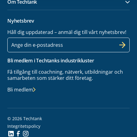
Om Techtank
Öpp
Nyhetsbrev
Håll dig uppdaterad – anmäl dig till vårt nyhetsbrev!
E-
post
Bli medlem i Techtanks industrikluster
Få tillgång till coachning, nätverk, utbildningar och
samarbeten som stärker ditt företag.
Bli medlem
© 2026 Techtank
Integritetspolicy
Social Icon
Social Icon
Social Icon