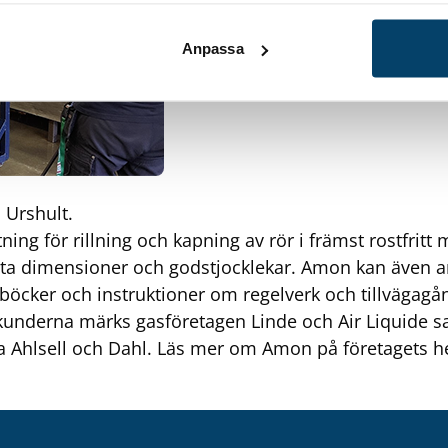
Anpassa
 Urshult.
ing för rillning och kapning av rör i främst rostfritt 
sta dimensioner och godstjocklekar. Amon kan även anl
öcker och instruktioner om regelverk och tillvägagån
underna märks gasföretagen Linde och Air Liquide 
a Ahlsell och Dahl.
Läs mer om Amon på företagets 