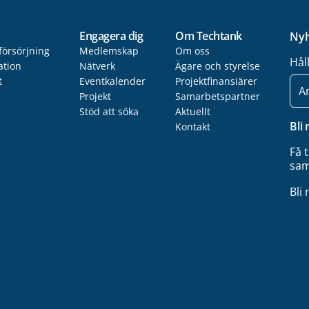
Engagera dig
Om Techtank
Nyh
försörjning
Medlemskap
Om oss
Hål
ation
Nätverk
Ägare och styrelse
t
Eventkalender
Projektfinansiärer
E-
post
Projekt
Samarbetspartner
Stöd att söka
Aktuellt
Bli
Kontakt
Få 
sam
Bli