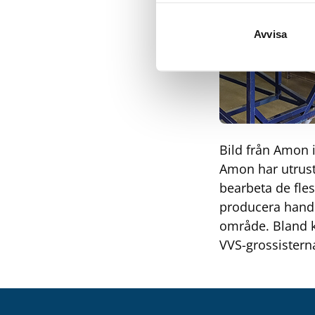
Avvisa
Bild från Amon i
Amon har utrustn
bearbeta de fle
producera handb
område. Bland k
VVS-grossistern