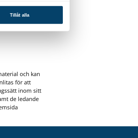
Tillåt alla
material och kan
itas för att
gssätt inom sitt
samt de ledande
hemsida