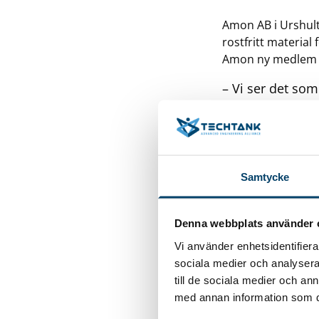
Amon AB i Urshult
rostfritt materia
Amon ny medlem i 
– Vi ser det som
och dess medlem
erfarenheter o
situationer på e
högrena rör av 
Samtycke
standardiserings
medlemmars kun
Denna webbplats använder 
Vi använder enhetsidentifierar
sociala medier och analysera 
till de sociala medier och a
med annan information som du 