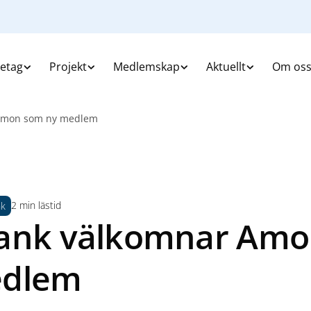
retag
Projekt
Medlemskap
Aktuellt
Om os
 Amon som ny medlem
2 min lästid
nk
ank välkomnar Am
edlem