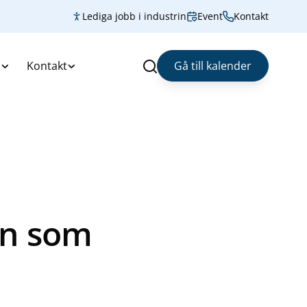
Lediga jobb i industrin
Event
Kontakt
s
Kontakt
Gå till kalender
Sök
on som