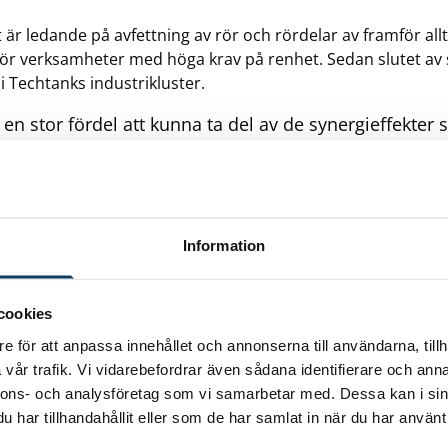
 är ledande på avfettning av rör och rördelar av framför all
l för verksamheter med höga krav på renhet. Sedan slutet a
Techtanks industrikluster.
 en stor fördel att kunna ta del av de synergieffekte
sföretag innebär. Ensam är inte stark, och att kunna
ch diskutera gemensamma utmaningar med företag i 
tt enkelt sätt är ovärderlig. Amon har en 30 år gamma
metalliska material samt kommittéarbete inom
Information
arbete vilket vi hoppas kommer kunna bidra till klus
skapsbank, berättar Sebastian Lodge, VD på Amon.
cookies
e för att anpassa innehållet och annonserna till användarna, tillh
vår trafik. Vi vidarebefordrar även sådana identifierare och anna
nnons- och analysföretag som vi samarbetar med. Dessa kan i sin
har tillhandahållit eller som de har samlat in när du har använt 