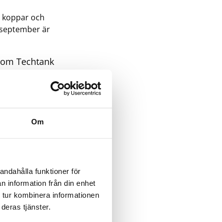
t koppar och
v september är
r som Techtank
 utbyta
liknande
l historia inom
Om
trets och dess
andahålla funktioner för
n information från din enhet
 tur kombinera informationen
deras tjänster.