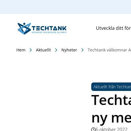
Utveckla ditt fö
Hem
Aktuellt
Nyheter
Techtank välkomnar
Aktuellt från Techta
Techt
ny m
6 oktober 2022