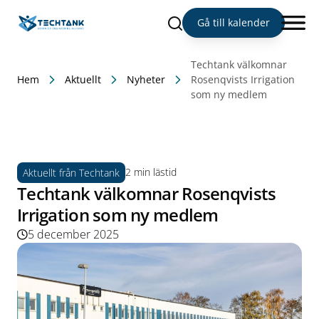
Sök
Gå till kalender
Techtank välkomnar
Hem
Aktuellt
Nyheter
Rosenqvists Irrigation
som ny medlem
2 min lästid
Aktuellt från Techtank
Techtank välkomnar Rosenqvists
Irrigation som ny medlem
5 december 2025