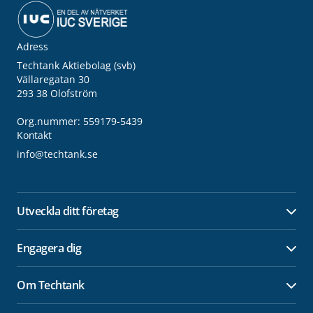
Adress
Techtank Aktiebolag (svb)
Vällaregatan 30
293 38 Olofström
Org.nummer: 559179-5439
Kontakt
info@techtank.se
Utveckla ditt företag
Öpp
Engagera dig
Öpp
Om Techtank
Öpp