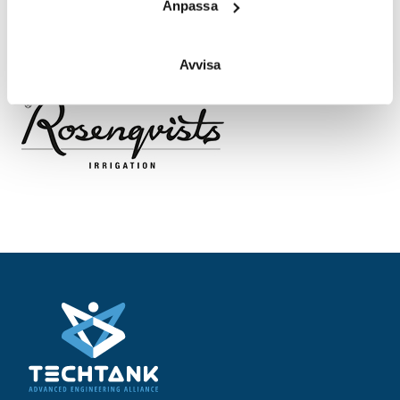
Anpassa
Läs mer om Rosenqvists Irrigation på deras webb
Avvisa