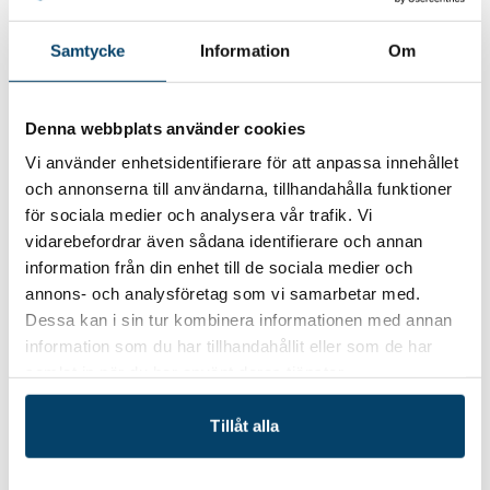
Samtycke
Information
Om
Rosenqvists historia börjar redan 1898 med en lokal
smedja. Förr fanns en smedja i varje by och på
Ugerups Gods vid Gringelstad gick man till
Denna webbplats använder cookies
Rosenqvists redskapsfabrik. Hos mäster Algot
smiddes och reparerades redskap och vagnar,
Vi använder enhetsidentifierare för att anpassa innehållet
hästskor formades och hästar skoddes. Allehanda
och annonserna till användarna, tillhandahålla funktioner
konstruktioner och uppfinningar kom till i samtal
för sociala medier och analysera vår trafik. Vi
mellan smidesmästaren och kunden, som ofta var
vidarebefordrar även sådana identifierare och annan
bonde eller på annat sätt hade anknytning till
information från din enhet till de sociala medier och
jordbruket.
annons- och analysföretag som vi samarbetar med.
Dessa kan i sin tur kombinera informationen med annan
1974 började tillverkningen av bevattningssystem för
information som du har tillhandahållit eller som de har
lantbruket. Idag är Rosenqvists bevattningsmaskiner
samlat in när du har använt deras tjänster.
ett välkänt begrepp i branschen och företaget
levererar kompletta bevattningslösningar oavsett
Tillåt alla
verksamhet och storlek på projektet. Företaget har
15 anställda och en omsättning på ca 60 miljoner.