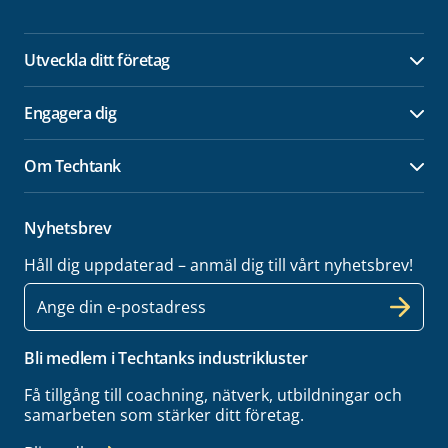
Utveckla ditt företag
Öpp
Engagera dig
Öpp
Om Techtank
Öpp
Nyhetsbrev
Håll dig uppdaterad – anmäl dig till vårt nyhetsbrev!
E-
post
Bli medlem i Techtanks industrikluster
Få tillgång till coachning, nätverk, utbildningar och
samarbeten som stärker ditt företag.