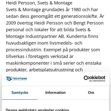
Heidi Persson, Svets & Montage
Svets & Montage grundades år 1980 och har
sedan dess genomgått ett generationsskifte. År
2009 övertog Heidi Persson och Bengt Persson
personal och lokaler för att bilda Svets &
Montage Industripartner AB. Kunderna finns
huvudsakligen inom livsmedels- och
processindustrin. Exempel på produkter som
tillverkas i företagets verkstad är
maskinkomponenter i små serier och enstaka
produkter, arbetsplatsutrustning och
processutrustning. – Vår styrka är vår
flexibilitet och mångåriga erfarenhet, då
kunden ofta vill konsultera oss före tillverkning
Samtycke
Information
Om
för att optimera såväl pris som funktion och
kvalitet, berättar Heidi Persson.
Denna webbplats använder cookies