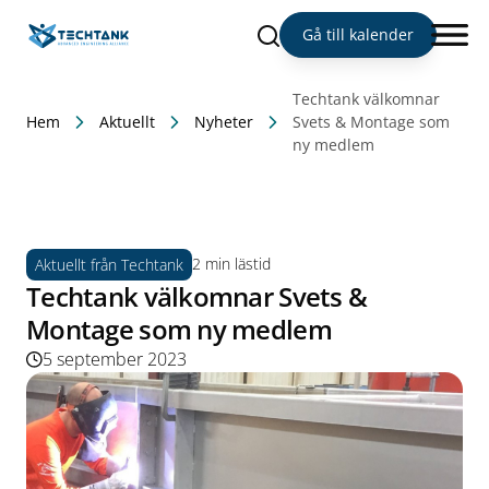
Sök
Gå till kalender
Techtank välkomnar
Hem
Aktuellt
Nyheter
Svets & Montage som
ny medlem
2 min lästid
Aktuellt från Techtank
Techtank välkomnar Svets &
Montage som ny medlem
5 september 2023